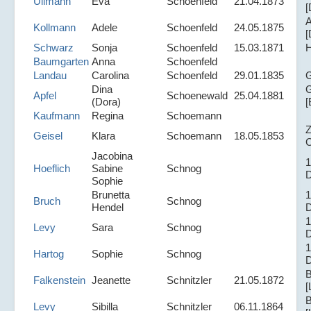
Ullmann
Eva
Schoenfeld
21.04.1873
[
A
Kollmann
Adele
Schoenfeld
24.05.1875
[
Schwarz
Sonja
Schoenfeld
15.03.1871
H
Baumgarten
Anna
Schoenfeld
Landau
Carolina
Schoenfeld
29.01.1835
G
Dina
G
Apfel
Schoenewald
25.04.1881
(Dora)
[
Kaufmann
Regina
Schoemann
Z
Geisel
Klara
Schoemann
18.05.1853
C
Jacobina
1
Hoeflich
Sabine
Schnog
D
Sophie
Brunetta
1
Bruch
Schnog
Hendel
D
1
Levy
Sara
Schnog
D
1
Hartog
Sophie
Schnog
D
B
Falkenstein
Jeanette
Schnitzler
21.05.1872
[
B
Levy
Sibilla
Schnitzler
06.11.1864