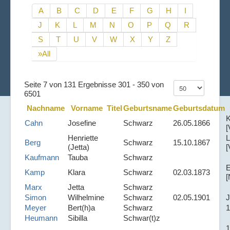
A
B
C
D
E
F
G
H
I
J
K
L
M
N
O
P
Q
R
S
T
U
V
W
X
Y
Z
»All
Seite 7 von 131 Ergebnisse 301 - 350 von
6501
Nachname
Vorname
Titel
Geburtsname
Geburtsdatum
K
Cahn
Josefine
Schwarz
26.05.1866
[
Henriette
L
Berg
Schwarz
15.10.1867
(Jetta)
[
Kaufmann
Tauba
Schwarz
Kamp
Klara
Schwarz
02.03.1873
[
Marx
Jetta
Schwarz
Simon
Wilhelmine
Schwarz
02.05.1901
J
Meyer
Bert(h)a
Schwarz
1
Heumann
Sibilla
Schwar(t)z
1