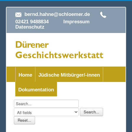
bernd.hahne@schloemer.de
02421 9488834
Impressum
Datenschutz
Home
Jüdische Mitbürger/-innen
Dokumentation