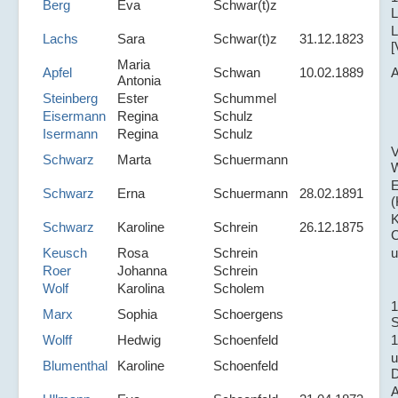
Berg
Eva
Schwar(t)z
L
L
Lachs
Sara
Schwar(t)z
31.12.1823
[
Maria
Apfel
Schwan
10.02.1889
Antonia
Steinberg
Ester
Schummel
Eisermann
Regina
Schulz
Isermann
Regina
Schulz
V
Schwarz
Marta
Schuermann
E
Schwarz
Erna
Schuermann
28.02.1891
(
K
Schwarz
Karoline
Schrein
26.12.1875
Keusch
Rosa
Schrein
Roer
Johanna
Schrein
Wolf
Karolina
Scholem
1
Marx
Sophia
Schoergens
Wolff
Hedwig
Schoenfeld
1
Blumenthal
Karoline
Schoenfeld
D
A