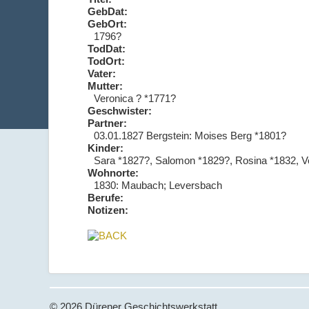
GebDat:
GebOrt:
1796?
TodDat:
TodOrt:
Vater:
Mutter:
Veronica ? *1771?
Geschwister:
Partner:
03.01.1827 Bergstein: Moises Berg *1801?
Kinder:
Sara *1827?, Salomon *1829?, Rosina *1832, V
Wohnorte:
1830: Maubach; Leversbach
Berufe:
Notizen:
© 2026 Dürener Geschichtswerkstatt