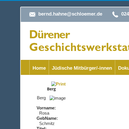
bernd.hahne@schloemer.de
02
Home
Jüdische Mitbürger/-innen
Doku
Berg
Berg
Vorname:
Rosa
GebName:
Schmitz
Titel: