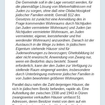
Die Gemeinde soll in die Lage versetzt werden, für
die planmäßige Lösung von Mietverhältnissen mit
Juden zu sorgen, ohne daß eine Obdachlosigkeit
jüdischer Familien eintritt. Gemäß §12 des
Gesetzes ist zunächst eine Anmeldung des in
Frage kommenden Wohnraums durch Nichtjuden
(an Juden vermieteter Wohnraum) und Juden (an
Nichtjuden vermieteter Wohnraum, an Juden
vermieteter, eigener, leerstehender und frei
werdender Wohnraum) anzuordnen. Danach ist der
Austausch in die Wege zu leiten. In jüdischem
Eigentum stehende Häuser sind für
Judenwohnungen zu bevorzugen; Ghettobildung ist
aber nicht erwünscht. Anwendung von Zwang nur,
wenn ein Bedürfnis dazu besteht. Soweit
erforderlich, kann der den Juden zur Verfügung zu
stellende Raum eingeengt werden, insbesondere
durch Unterbringung mehrerer jüdischer Familien in
von Juden bewohnten größeren Wohnungen.
Parallel dazu nahm die Zahl derjenigen Häuser, die
sich in jüdischem Besitz befanden, rapide ab. Eine
Aufstellung der zwischen 1938 und 1943 in Düren
zwangsweise verkauften Häuser umfasst 51
Adressen, deren Besitzer meist von dem auf ein