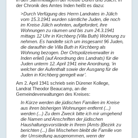
der Chronik des Amtes Inden heißt es dazu:
>Durch Verfügung des Herrn Landrates in Jülich
vom 15.3.1941 wurden sämtliche Juden, die noch
im Kreise Jülich wohnten, aufgefordert, ihre
Wohnungen zu räumen und bis zum 24.3.1941
mittags 12 Uhr in Kirchberg (Villa Buth) Wohnung zu
nehmen. Es handelte sich um insgesamt 96 Juden,
die daraufhin die Villa Buth in Kirchberg als
Wohnung bezogen. Der Ortspolizeiverwalter in
Inden erließ (auf Anordnung des Landrats) für die
Juden unterm 12. April 1941 eine Anordnung, ‘in
welcher der Aufenthalt sowie der Ausgang für die
Juden in Kirchberg geregelt war’.
Am 2. April 1941 schrieb sein Dürener Kollege,
Landrat Theodor Beaucamp, an die
Gemeindeverwaltungen des Kreises:
In Kürze werden die jüdischen Familien im Kreise
aus ihren bisherigen Wohnungen entfernt (...)
werden (...) Zu dem Zweck bitte ich mir umgehend
die Namen und Anschriften der jüdischen
Haushaltungsvorstände in Ihrem [Amts-]Bezirk zu
berichten (...) Bei Mischehen bleibt die Familie von
der Umsiedlung ausgenommen, wenn der