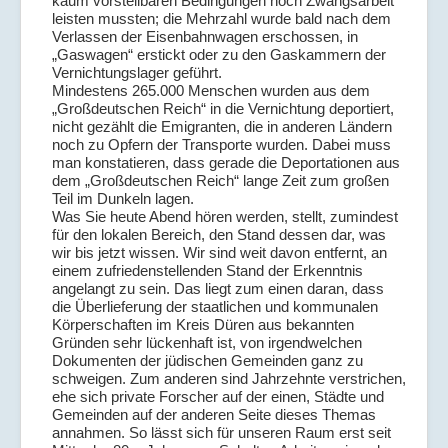
kaum vorstellbaren Bedingungen noch Zwangsarbeit
leisten mussten; die Mehrzahl wurde bald nach dem
Verlassen der Eisenbahnwagen erschossen, in
„Gaswagen“ erstickt oder zu den Gaskammern der
Vernichtungslager geführt.
Mindestens 265.000 Menschen wurden aus dem
„Großdeutschen Reich“ in die Vernichtung deportiert,
nicht gezählt die Emigranten, die in anderen Ländern
noch zu Opfern der Transporte wurden. Dabei muss
man konstatieren, dass gerade die Deportationen aus
dem „Großdeutschen Reich“ lange Zeit zum großen
Teil im Dunkeln lagen.
Was Sie heute Abend hören werden, stellt, zumindest
für den lokalen Bereich, den Stand dessen dar, was
wir bis jetzt wissen. Wir sind weit davon entfernt, an
einem zufriedenstellenden Stand der Erkenntnis
angelangt zu sein. Das liegt zum einen daran, dass
die Überlieferung der staatlichen und kommunalen
Körperschaften im Kreis Düren aus bekannten
Gründen sehr lückenhaft ist, von irgendwelchen
Dokumenten der jüdischen Gemeinden ganz zu
schweigen. Zum anderen sind Jahrzehnte verstrichen,
ehe sich private Forscher auf der einen, Städte und
Gemeinden auf der anderen Seite dieses Themas
annahmen. So lässt sich für unseren Raum erst seit