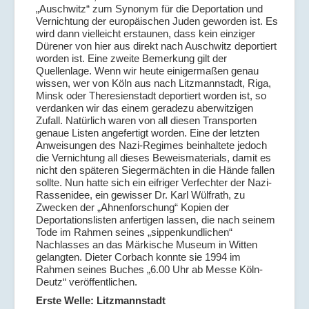
„Auschwitz“ zum Synonym für die Deportation und
Vernichtung der europäischen Juden geworden ist. Es
wird dann vielleicht erstaunen, dass kein einziger
Dürener von hier aus direkt nach Auschwitz deportiert
worden ist. Eine zweite Bemerkung gilt der
Quellenlage. Wenn wir heute einigermaßen genau
wissen, wer von Köln aus nach Litzmannstadt, Riga,
Minsk oder Theresienstadt deportiert worden ist, so
verdanken wir das einem geradezu aberwitzigen
Zufall. Natürlich waren von all diesen Transporten
genaue Listen angefertigt worden. Eine der letzten
Anweisungen des Nazi-Regimes beinhaltete jedoch
die Vernichtung all dieses Beweismaterials, damit es
nicht den späteren Siegermächten in die Hände fallen
sollte. Nun hatte sich ein eifriger Verfechter der Nazi-
Rassenidee, ein gewisser Dr. Karl Wülfrath, zu
Zwecken der „Ahnenforschung“ Kopien der
Deportationslisten anfertigen lassen, die nach seinem
Tode im Rahmen seines „sippenkundlichen“
Nachlasses an das Märkische Museum in Witten
gelangten. Dieter Corbach konnte sie 1994 im
Rahmen seines Buches „6.00 Uhr ab Messe Köln-
Deutz“ veröffentlichen.
Erste Welle: Litzmannstadt