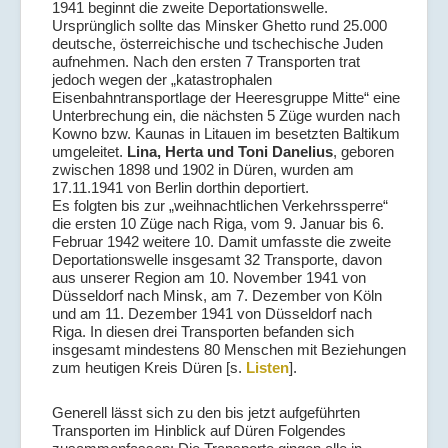
1941 beginnt die zweite Deportationswelle.
Ursprünglich sollte das Minsker Ghetto rund 25.000
deutsche, österreichische und tschechische Juden
aufnehmen. Nach den ersten 7 Transporten trat
jedoch wegen der „katastrophalen
Eisenbahntransportlage der Heeresgruppe Mitte“ eine
Unterbrechung ein, die nächsten 5 Züge wurden nach
Kowno bzw. Kaunas in Litauen im besetzten Baltikum
umgeleitet.
Lina, Herta und Toni Danelius
, geboren
zwischen 1898 und 1902 in Düren, wurden am
17.11.1941 von Berlin dorthin deportiert.
Es folgten bis zur „weihnachtlichen Verkehrssperre“
die ersten 10 Züge nach Riga, vom 9. Januar bis 6.
Februar 1942 weitere 10. Damit umfasste die zweite
Deportationswelle insgesamt 32 Transporte, davon
aus unserer Region am 10. November 1941 von
Düsseldorf nach Minsk, am 7. Dezember von Köln
und am 11. Dezember 1941 von Düsseldorf nach
Riga. In diesen drei Transporten befanden sich
insgesamt mindestens 80 Menschen mit Beziehungen
zum heutigen Kreis Düren [s.
Listen
].
Generell lässt sich zu den bis jetzt aufgeführten
Transporten im Hinblick auf Düren Folgendes