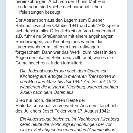
hereinzubringen. Auch von der Thuirs Mühle in
Lendersdorf sind solche nachbarschaftlichen
Hilfeleistungen bezeugt.
Der Abtransport aus den Lagern zum Dürener
Bahnhof zwischen Oktober 1941 und Juli 1942 spielte
sich dabei in aller Öffentlichkeit ab. Von Lendersdorf
z.B. fuhr eine Straßenbahn mit einem angehängten
Sonderwagen, von Kirchberg aus wurden die
Lagerbewohner mit offenen Lastkraftwagen
fortgeschafft. Dann war das Werk, zumindest in den
Augen der lokalen Behörden, vollbracht, wie es die
Gemeindechronik Inden formuliert:
Die Judenabwanderung nach dem Osten von
Kirchberg aus erfolgte in mehreren Transporten in
den Monaten März bis Juli 1942. Am 25. Juli 1942
wanderten die letzten in Kirchberg untergebrachten
Juden nach dem Osten aus.
Blieb nur noch, die letzten Reste der
Hinterlassenschaft zu verwerten. Aus dem Tagebuch
des Jülichers Josef Felder vom 17. August 1942:
Ein Augenzeuge berichtet, im Nachbarort Kirchberg
seien heute die Wohnungseinrichtungen der vor
einiger Zeit abgeschobenen Juden (Aufenthaltsort