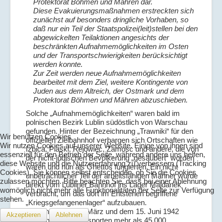
Protektorat Böhmen und Mähren dar.
Diese Evakuierungsmaßnahmen erstreckten sich
zunächst auf besonders dringliche Vorhaben, so
daß nur ein Teil der Staatspolizei(leit)stellen bei den
abgewickelten Teilaktionen angesichts der
beschränkten Aufnahmemöglichkeiten im Osten
und der Transportschwierigkeiten berücksichtigt
werden konnte.
Zur Zeit werden neue Aufnahmemöglichkeiten
bearbeitet mit dem Ziel, weitere Kontingente von
Juden aus dem Altreich, der Ostmark und dem
Protektorat Böhmen und Mähren abzuschieben.
Solche „Aufnahmemöglichkeiten“ waren bald im
polnischen Bezirk Lublin südöstlich von Warschau
gefunden. Hinter der Bezeichnung „Trawniki“ für den
Wir benutzen Cookies
offiziellen Zielbahnhof verbargen sich Ortschaften wie
Wir nutzen Cookies auf unserer Website. Einige von ihnen sind
Izbica, Piaski, Rejowiec, Zamosc und andere, die von
essenziell für den Betrieb der Seite, während andere uns helfen,
der nicht-jüdischen Bevölkerung „gesäubert“ worden
diese Website und die Nutzererfahrung zu verbessern (Tracking
waren und nun als Ghettos fungierten. Ein nicht
Cookies). Sie können selbst entscheiden, ob Sie die Cookies
unbeträchtlicher Teil der arbeitsfähigen Männer wurde
zulassen möchten. Bitte beachten Sie, dass bei einer Ablehnung
direkt vom Lubliner Bahnhof ins Lager Majdanek
womöglich nicht mehr alle Funktionalitäten der Seite zur Verfügung
verbracht, um das dort im Entstehen begriffene
stehen.
„Kriegsgefangenenlager“ aufzubauen.
Zwischen dem 11. März und dem 15. Juni 1942
Akzeptieren
Ablehnen
wurden mit 43 Transporten mehr als 45.000