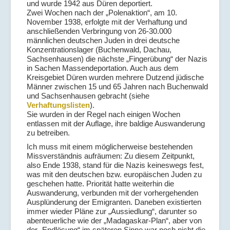
und wurde 1942 aus Düren deportiert.
Zwei Wochen nach der „Polenaktion“, am 10.
November 1938, erfolgte mit der Verhaftung und
anschließenden Verbringung von 26-30.000
männlichen deutschen Juden in drei deutsche
Konzentrationslager (Buchenwald, Dachau,
Sachsenhausen) die nächste „Fingerübung“ der Nazis
in Sachen Massendeportation. Auch aus dem
Kreisgebiet Düren wurden mehrere Dutzend jüdische
Männer zwischen 15 und 65 Jahren nach Buchenwald
und Sachsenhausen gebracht (siehe
Verhaftungslisten
).
Sie wurden in der Regel nach einigen Wochen
entlassen mit der Auflage, ihre baldige Auswanderung
zu betreiben.
Ich muss mit einem möglicherweise bestehenden
Missverständnis aufräumen: Zu diesem Zeitpunkt,
also Ende 1938, stand für die Nazis keineswegs fest,
was mit den deutschen bzw. europäischen Juden zu
geschehen hatte. Priorität hatte weiterhin die
Auswanderung, verbunden mit der vorhergehenden
Ausplünderung der Emigranten. Daneben existierten
immer wieder Pläne zur „Aussiedlung“, darunter so
abenteuerliche wie der „Madagaskar-Plan“, aber von
der „Endlösung“ im späteren Sinne war noch nicht die