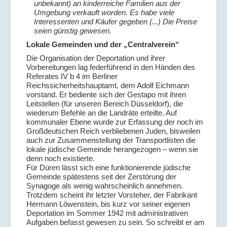
unbekannt) an kinderreiche Familien aus der
Umgebung verkauft worden. Es habe viele
Interessenten und Käufer gegeben (...) Die Preise
seien günstig gewesen.
Lokale Gemeinden und der „Centralverein“
Die Organisation der Deportation und ihrer
Vorbereitungen lag federführend in den Händen des
Referates IV b 4 im Berliner
Reichssicherheitshauptamt, dem Adolf Eichmann
vorstand. Er bediente sich der Gestapo mit ihren
Leitstellen (für unseren Bereich Düsseldorf), die
wiederum Befehle an die Landräte erteilte. Auf
kommunaler Ebene wurde zur Erfassung der noch im
Großdeutschen Reich verbliebenen Juden, bisweilen
auch zur Zusammenstellung der Transportlisten die
lokale jüdische Gemeinde herangezogen – wenn sie
denn noch existierte.
Für Düren lässt sich eine funktionierende jüdische
Gemeinde spätestens seit der Zerstörung der
Synagoge als wenig wahrscheinlich annehmen.
Trotzdem scheint ihr letzter Vorsteher, der Fabrikant
Hermann Löwenstein, bis kurz vor seiner eigenen
Deportation im Sommer 1942 mit administrativen
Aufgaben befasst gewesen zu sein. So schreibt er am