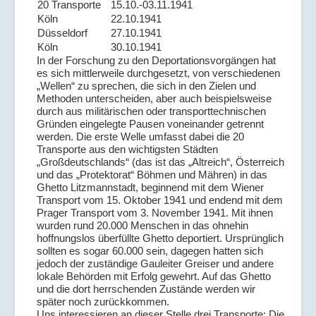
20 Transporte
15.10.-03.11.1941
Köln
22.10.1941
Düsseldorf
27.10.1941
Köln
30.10.1941
In der Forschung zu den Deportationsvorgängen hat
es sich mittlerweile durchgesetzt, von verschiedenen
„Wellen“ zu sprechen, die sich in den Zielen und
Methoden unterscheiden, aber auch beispielsweise
durch aus militärischen oder transporttechnischen
Gründen eingelegte Pausen voneinander getrennt
werden. Die erste Welle umfasst dabei die 20
Transporte aus den wichtigsten Städten
„Großdeutschlands“ (das ist das „Altreich“, Österreich
und das „Protektorat“ Böhmen und Mähren) in das
Ghetto Litzmannstadt, beginnend mit dem Wiener
Transport vom 15. Oktober 1941 und endend mit dem
Prager Transport vom 3. November 1941. Mit ihnen
wurden rund 20.000 Menschen in das ohnehin
hoffnungslos überfüllte Ghetto deportiert. Ursprünglich
sollten es sogar 60.000 sein, dagegen hatten sich
jedoch der zuständige Gauleiter Greiser und andere
lokale Behörden mit Erfolg gewehrt. Auf das Ghetto
und die dort herrschenden Zustände werden wir
später noch zurückkommen.
Uns interessieren an dieser Stelle drei Transporte: Die