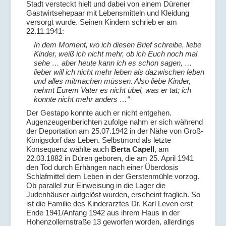
Stadt versteckt hielt und dabei von einem Dürener
Gastwirtsehepaar mit Lebensmitteln und Kleidung
versorgt wurde. Seinen Kindern schrieb er am
22.11.1941:
In dem Moment, wo ich diesen Brief schreibe, liebe
Kinder, weiß ich nicht mehr, ob ich Euch noch mal
sehe … aber heute kann ich es schon sagen, …
lieber will ich nicht mehr leben als dazwischen leben
und alles mitmachen müssen. Also liebe Kinder,
nehmt Eurem Vater es nicht übel, was er tat; ich
konnte nicht mehr anders …“
Der Gestapo konnte auch er nicht entgehen.
Augenzeugenberichten zufolge nahm er sich während
der Deportation am 25.07.1942 in der Nähe von Groß-
Königsdorf das Leben. Selbstmord als letzte
Konsequenz wählte auch
Berta Capell
, am
22.03.1882 in Düren geboren, die am 25. April 1941
den Tod durch Erhängen nach einer Überdosis
Schlafmittel dem Leben in der Gerstenmühle vorzog.
Ob parallel zur Einweisung in die Lager die
Judenhäuser aufgelöst wurden, erscheint fraglich. So
ist die Familie des Kinderarztes Dr. Karl Leven erst
Ende 1941/Anfang 1942 aus ihrem Haus in der
Hohenzollernstraße 13 geworfen worden, allerdings