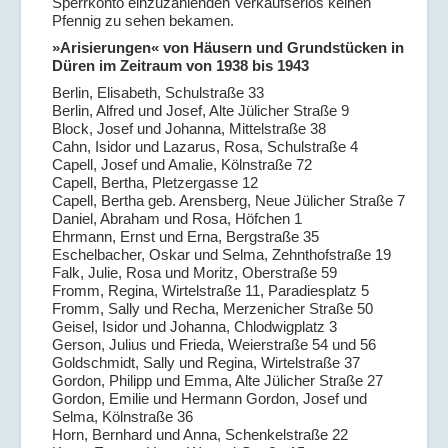
Sperrkonto einzuzahlenden Verkaufserlös keinen
Pfennig zu sehen bekamen.
»Arisierungen« von Häusern und Grundstücken in
Düren im Zeitraum von 1938 bis 1943
Berlin, Elisabeth, Schulstraße 33
Berlin, Alfred und Josef, Alte Jülicher Straße 9
Block, Josef und Johanna, Mittelstraße 38
Cahn, Isidor und Lazarus, Rosa, Schulstraße 4
Capell, Josef und Amalie, Kölnstraße 72
Capell, Bertha, Pletzergasse 12
Capell, Bertha geb. Arensberg, Neue Jülicher Straße 7
Daniel, Abraham und Rosa, Höfchen 1
Ehrmann, Ernst und Erna, Bergstraße 35
Eschelbacher, Oskar und Selma, Zehnthofstraße 19
Falk, Julie, Rosa und Moritz, Oberstraße 59
Fromm, Regina, Wirtelstraße 11, Paradiesplatz 5
Fromm, Sally und Recha, Merzenicher Straße 50
Geisel, Isidor und Johanna, Chlodwigplatz 3
Gerson, Julius und Frieda, Weierstraße 54 und 56
Goldschmidt, Sally und Regina, Wirtelstraße 37
Gordon, Philipp und Emma, Alte Jülicher Straße 27
Gordon, Emilie und Hermann Gordon, Josef und
Selma, Kölnstraße 36
Horn, Bernhard und Anna, Schenkelstraße 22