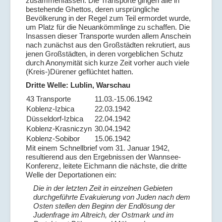
zusammenfassen: Die Transporte gingen alle in
bestehende Ghettos, deren ursprüngliche
Bevölkerung in der Regel zum Teil ermordet wurde,
um Platz für die Neuankömmlinge zu schaffen. Die
Insassen dieser Transporte wurden allem Anschein
nach zunächst aus den Großstädten rekrutiert, aus
jenen Großstädten, in deren vorgeblichen Schutz
durch Anonymität sich kurze Zeit vorher auch viele
(Kreis-)Dürener geflüchtet hatten.
Dritte Welle: Lublin, Warschau
43 Transporte
11.03.-15.06.1942
Koblenz-Izbica
22.03.1942
Düsseldorf-Izbica
22.04.1942
Koblenz-Krasniczyn
30.04.1942
Koblenz-Sobibor
15.06.1942
Mit einem Schnellbrief vom 31. Januar 1942,
resultierend aus den Ergebnissen der Wannsee-
Konferenz, leitete Eichmann die nächste, die dritte
Welle der Deportationen ein:
Die in der letzten Zeit in einzelnen Gebieten
durchgeführte Evakuierung von Juden nach dem
Osten stellen den Beginn der Endlösung der
Judenfrage im Altreich, der Ostmark und im