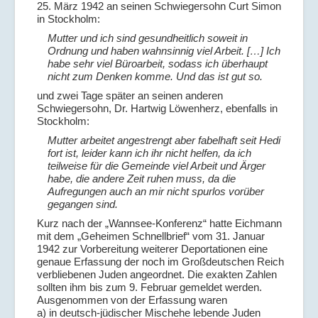
25. März 1942 an seinen Schwiegersohn Curt Simon
in Stockholm:
Mutter und ich sind gesundheitlich soweit in
Ordnung und haben wahnsinnig viel Arbeit. […] Ich
habe sehr viel Büroarbeit, sodass ich überhaupt
nicht zum Denken komme. Und das ist gut so.
und zwei Tage später an seinen anderen
Schwiegersohn, Dr. Hartwig Löwenherz, ebenfalls in
Stockholm:
Mutter arbeitet angestrengt aber fabelhaft seit Hedi
fort ist, leider kann ich ihr nicht helfen, da ich
teilweise für die Gemeinde viel Arbeit und Ärger
habe, die andere Zeit ruhen muss, da die
Aufregungen auch an mir nicht spurlos vorüber
gegangen sind.
Kurz nach der „Wannsee-Konferenz“ hatte Eichmann
mit dem „Geheimen Schnellbrief“ vom 31. Januar
1942 zur Vorbereitung weiterer Deportationen eine
genaue Erfassung der noch im Großdeutschen Reich
verbliebenen Juden angeordnet. Die exakten Zahlen
sollten ihm bis zum 9. Februar gemeldet werden.
Ausgenommen von der Erfassung waren
a) in deutsch-jüdischer Mischehe lebende Juden