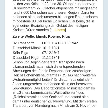
beiden von Köln am 22. und 30. Oktober und der von
Düsseldorf am 27. Oktober abgehende mit insgesamt
rund 3.000 Menschen aus unserer Region. Darunter
befanden sich nach unseren bisherigen Erkenntnissen
mindestens 80 Deutsche jüdischen Glaubens, die in
irgendeiner Beziehung zum Gebiet des heutigen
Kreises Düren standen [s.
Listen
]
Zweite Welle: Minsk, Kowno, Riga
32 Transporte
08.11.1941-06.02.1942
Düsseldorf-Minsk
10.11.1941
Köln-Riga
07.12.1941
Düsseldorf-Riga
11.12.1941
Schon vor Beginn der ersten Transporte nach
Litzmannstadt hatten sich die entsprechenden
Abteilungen des für die Deportationen zuständigen
Reichssicherheitshauptamtes (RSHA) nach weiteren
„Aufnahmemöglichkeiten“ für die „umzusiedelnden“
Juden umgesehen und fanden sie in der besetzten
Sowjetunion. Das Deportationsziel Minsk lag damals
im „Generalkommissariat Weißruthenien“ des
„Reichskommissariats Ostland“ und befand sich
damit unter deutscher Zivilverwaltung. Mit dem ersten
Transport von Hamburg nach Minsk am 8. November