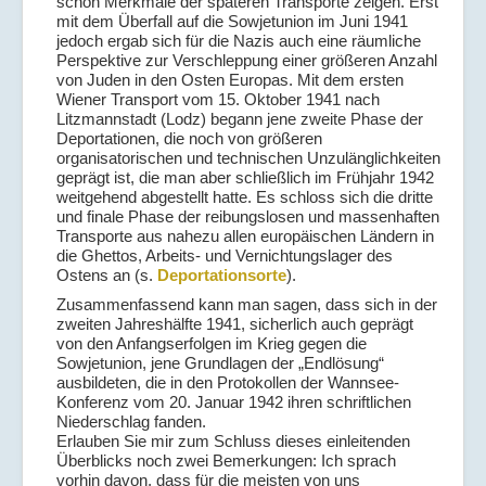
schon Merkmale der späteren Transporte zeigen. Erst
mit dem Überfall auf die Sowjetunion im Juni 1941
jedoch ergab sich für die Nazis auch eine räumliche
Perspektive zur Verschleppung einer größeren Anzahl
von Juden in den Osten Europas. Mit dem ersten
Wiener Transport vom 15. Oktober 1941 nach
Litzmannstadt (Lodz) begann jene zweite Phase der
Deportationen, die noch von größeren
organisatorischen und technischen Unzulänglichkeiten
geprägt ist, die man aber schließlich im Frühjahr 1942
weitgehend abgestellt hatte. Es schloss sich die dritte
und finale Phase der reibungslosen und massenhaften
Transporte aus nahezu allen europäischen Ländern in
die Ghettos, Arbeits- und Vernichtungslager des
Ostens an (s.
Deportationsorte
).
Zusammenfassend kann man sagen, dass sich in der
zweiten Jahreshälfte 1941, sicherlich auch geprägt
von den Anfangserfolgen im Krieg gegen die
Sowjetunion, jene Grundlagen der „Endlösung“
ausbildeten, die in den Protokollen der Wannsee-
Konferenz vom 20. Januar 1942 ihren schriftlichen
Niederschlag fanden.
Erlauben Sie mir zum Schluss dieses einleitenden
Überblicks noch zwei Bemerkungen: Ich sprach
vorhin davon, dass für die meisten von uns