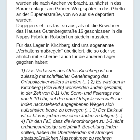
wurden sie nach Aachen verbracht, zunächst in das
Barackenlager am Grünen Weg, später in das Ghetto
an der Eupenerstraße, von wo aus sie deportiert
wurden.
Dagegen sieht es fast so aus, als ob die Bewohner
des Hauses Gutenbergstraße 16 geschlossen in die
Napps Fabrik in Rölsdorf umsiedeln mussten.
Für das Lager in Kirchberg sind uns sogenannte
„Verhaltensmaßregeln“ überliefert, die so oder so
ähnlich mit Sicherheit auch für die anderen Lager
gegolten haben:
1) Das Verlassen des Ortes Kirchberg ist nur
zulässig mit schriftlicher Genehmigung des
Ortspolizeiverwalters in Inden (...) 2) Es wird den in
Kirchberg (Villa Buth) wohnenden Juden gestattet,
in der Zeit von 8-11 Uhr, Sonn- und Feiertags nur
von 8-10 Uhr, auf den vom Ortspolizeiverwalter in
Inden nachstehend angegebenen Wegen sich
aufzuhalten bezw. zu bewegen (...) 3) Der Einkauf
ist nicht von jedem einzelnen Juden zu tätigen (...)
4) Für den Fall, dass die Anordnungen zu 1-3 nicht
ordnungsmässige und pünktl. Beachtung finden
sollten, haben die Übertretenden mit strengen
staatspolizeilichen Massnahmen zu rechnen.