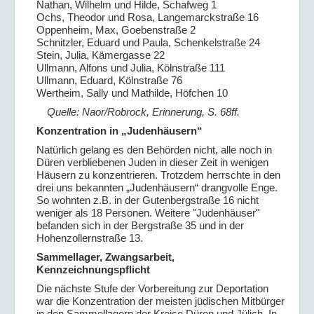
Nathan, Wilhelm und Hilde, Schafweg 1
Ochs, Theodor und Rosa, Langemarckstraße 16
Oppenheim, Max, Goebenstraße 2
Schnitzler, Eduard und Paula, Schenkelstraße 24
Stein, Julia, Kämergasse 22
Ullmann, Alfons und Julia, Kölnstraße 111
Ullmann, Eduard, Kölnstraße 76
Wertheim, Sally und Mathilde, Höfchen 10
Quelle: Naor/Robrock, Erinnerung, S. 68ff.
Konzentration in „Judenhäusern“
Natürlich gelang es den Behörden nicht, alle noch in
Düren verbliebenen Juden in dieser Zeit in wenigen
Häusern zu konzentrieren. Trotzdem herrschte in den
drei uns bekannten „Judenhäusern“ drangvolle Enge.
So wohnten z.B. in der Gutenbergstraße 16 nicht
weniger als 18 Personen. Weitere "Judenhäuser"
befanden sich in der Bergstraße 35 und in der
Hohenzollernstraße 13.
Sammellager, Zwangsarbeit,
Kennzeichnungspflicht
Die nächste Stufe der Vorbereitung zur Deportation
war die Konzentration der meisten jüdischen Mitbürger
in den Sammellagern der Kreise Düren und Jülich. In