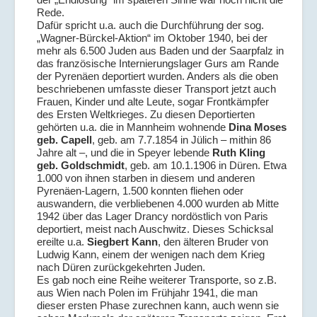
Rede.
Dafür spricht u.a. auch die Durchführung der sog.
„Wagner-Bürckel-Aktion“ im Oktober 1940, bei der
mehr als 6.500 Juden aus Baden und der Saarpfalz in
das französische Internierungslager Gurs am Rande
der Pyrenäen deportiert wurden. Anders als die oben
beschriebenen umfasste dieser Transport jetzt auch
Frauen, Kinder und alte Leute, sogar Frontkämpfer
des Ersten Weltkrieges. Zu diesen Deportierten
gehörten u.a. die in Mannheim wohnende
Dina Moses
geb. Capell
, geb. am 7.7.1854 in Jülich – mithin 86
Jahre alt –, und die in Speyer lebende
Ruth Kling
geb. Goldschmidt
, geb. am 10.1.1906 in Düren. Etwa
1.000 von ihnen starben in diesem und anderen
Pyrenäen-Lagern, 1.500 konnten fliehen oder
auswandern, die verbliebenen 4.000 wurden ab Mitte
1942 über das Lager Drancy nordöstlich von Paris
deportiert, meist nach Auschwitz. Dieses Schicksal
ereilte u.a.
Siegbert Kann
, den älteren Bruder von
Ludwig Kann, einem der wenigen nach dem Krieg
nach Düren zurückgekehrten Juden.
Es gab noch eine Reihe weiterer Transporte, so z.B.
aus Wien nach Polen im Frühjahr 1941, die man
dieser ersten Phase zurechnen kann, auch wenn sie