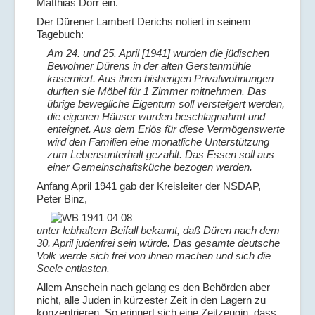
Matthias Dorr ein.
Der Dürener Lambert Derichs notiert in seinem
Tagebuch:
Am 24. und 25. April [1941] wurden die jüdischen
Bewohner Dürens in der alten Gerstenmühle
kaserniert. Aus ihren bisherigen Privatwohnungen
durften sie Möbel für 1 Zimmer mitnehmen. Das
übrige bewegliche Eigentum soll versteigert werden,
die eigenen Häuser wurden beschlagnahmt und
enteignet. Aus dem Erlös für diese Vermögenswerte
wird den Familien eine monatliche Unterstützung
zum Lebensunterhalt gezahlt. Das Essen soll aus
einer Gemeinschaftsküche bezogen werden.
Anfang April 1941 gab der Kreisleiter der NSDAP,
Peter Binz,
unter lebhaftem Beifall bekannt, daß Düren nach dem
30. April judenfrei sein würde. Das gesamte deutsche
Volk werde sich frei von ihnen machen und sich die
Seele entlasten.
Allem Anschein nach gelang es den Behörden aber
nicht, alle Juden in kürzester Zeit in den Lagern zu
konzentrieren. So erinnert sich eine Zeitzeugin, dass