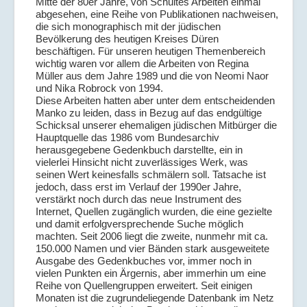
Mitte der 80er Jahre, von Schultes Arbeiten einmal
abgesehen, eine Reihe von Publikationen nachweisen,
die sich monographisch mit der jüdischen
Bevölkerung des heutigen Kreises Düren
beschäftigen. Für unseren heutigen Themenbereich
wichtig waren vor allem die Arbeiten von Regina
Müller aus dem Jahre 1989 und die von Neomi Naor
und Nika Robrock von 1994.
Diese Arbeiten hatten aber unter dem entscheidenden
Manko zu leiden, dass in Bezug auf das endgültige
Schicksal unserer ehemaligen jüdischen Mitbürger die
Hauptquelle das 1986 vom Bundesarchiv
herausgegebene Gedenkbuch darstellte, ein in
vielerlei Hinsicht nicht zuverlässiges Werk, was
seinen Wert keinesfalls schmälern soll. Tatsache ist
jedoch, dass erst im Verlauf der 1990er Jahre,
verstärkt noch durch das neue Instrument des
Internet, Quellen zugänglich wurden, die eine gezielte
und damit erfolgversprechende Suche möglich
machten. Seit 2006 liegt die zweite, nunmehr mit ca.
150.000 Namen und vier Bänden stark ausgeweitete
Ausgabe des Gedenkbuches vor, immer noch in
vielen Punkten ein Ärgernis, aber immerhin um eine
Reihe von Quellengruppen erweitert. Seit einigen
Monaten ist die zugrundeliegende Datenbank im Netz