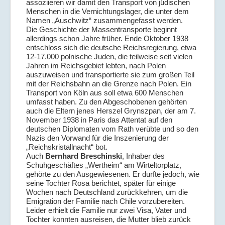
assoziieren wir damit den Transport von jüdischen
Menschen in die Vernichtungslager, die unter dem
Namen „Auschwitz“ zusammengefasst werden.
Die Geschichte der Massentransporte beginnt
allerdings schon Jahre früher. Ende Oktober 1938
entschloss sich die deutsche Reichsregierung, etwa
12-17.000 polnische Juden, die teilweise seit vielen
Jahren im Reichsgebiet lebten, nach Polen
auszuweisen und transportierte sie zum großen Teil
mit der Reichsbahn an die Grenze nach Polen. Ein
Transport von Köln aus soll etwa 600 Menschen
umfasst haben. Zu den Abgeschobenen gehörten
auch die Eltern jenes Herszel Grynszpan, der am 7.
November 1938 in Paris das Attentat auf den
deutschen Diplomaten vom Rath verübte und so den
Nazis den Vorwand für die Inszenierung der
„Reichskristallnacht“ bot.
Auch
Bernhard Breschinski
, Inhaber des
Schuhgeschäftes „Wertheim“ am Wirteltorplatz,
gehörte zu den Ausgewiesenen. Er durfte jedoch, wie
seine Tochter Rosa berichtet, später für einige
Wochen nach Deutschland zurückkehren, um die
Emigration der Familie nach Chile vorzubereiten.
Leider erhielt die Familie nur zwei Visa, Vater und
Tochter konnten ausreisen, die Mutter blieb zurück