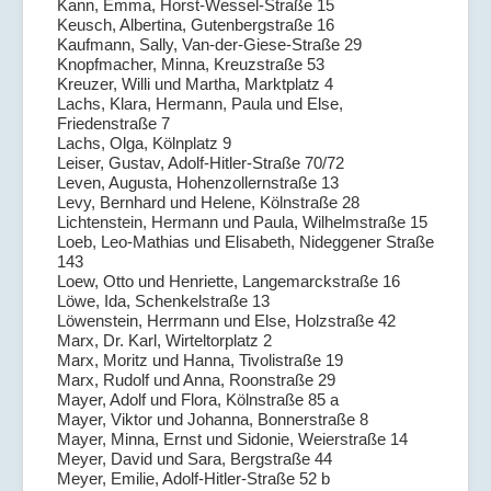
Kann, Emma, Horst-Wessel-Straße 15
Keusch, Albertina, Gutenbergstraße 16
Kaufmann, Sally, Van-der-Giese-Straße 29
Knopfmacher, Minna, Kreuzstraße 53
Kreuzer, Willi und Martha, Marktplatz 4
Lachs, Klara, Hermann, Paula und Else,
Friedenstraße 7
Lachs, Olga, Kölnplatz 9
Leiser, Gustav, Adolf-Hitler-Straße 70/72
Leven, Augusta, Hohenzollernstraße 13
Levy, Bernhard und Helene, Kölnstraße 28
Lichtenstein, Hermann und Paula, Wilhelmstraße 15
Loeb, Leo-Mathias und Elisabeth, Nideggener Straße
143
Loew, Otto und Henriette, Langemarckstraße 16
Löwe, Ida, Schenkelstraße 13
Löwenstein, Herrmann und Else, Holzstraße 42
Marx, Dr. Karl, Wirteltorplatz 2
Marx, Moritz und Hanna, Tivolistraße 19
Marx, Rudolf und Anna, Roonstraße 29
Mayer, Adolf und Flora, Kölnstraße 85 a
Mayer, Viktor und Johanna, Bonnerstraße 8
Mayer, Minna, Ernst und Sidonie, Weierstraße 14
Meyer, David und Sara, Bergstraße 44
Meyer, Emilie, Adolf-Hitler-Straße 52 b