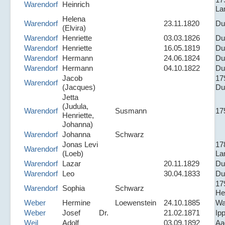
Warendorf
Heinrich
La
Helena
Warendorf
23.11.1820
Du
(Elvira)
Warendorf
Henriette
03.03.1826
Du
Warendorf
Henriette
16.05.1819
Du
Warendorf
Hermann
24.06.1824
Du
Warendorf
Hermann
04.10.1822
Du
Jacob
17
Warendorf
(Jacques)
Du
Jetta
(Judula,
Warendorf
Susmann
17
Henriette,
Johanna)
Warendorf
Johanna
Schwarz
Jonas Levi
17
Warendorf
(Loeb)
La
Warendorf
Lazar
20.11.1829
Du
Warendorf
Leo
30.04.1833
Du
17
Warendorf
Sophia
Schwarz
He
Weber
Hermine
Loewenstein
24.10.1885
Wa
Weber
Josef
Dr.
21.02.1871
Ip
Weil
Adolf
03.09.1892
Aa