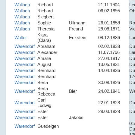
Wallach
Richard
21.11.1904
Le
Wallach
Richard
06.02.1895
Ob
Wallach
Siegbert
Wallach
Sophie
Ullmann
26.01.1858
Ro
Wallach
Theresia
Freund
29.08.1871
Vi
Klara
Walter
Eckstein
09.12.1886
La
(Clara)
Warendorf
Abraham
02.02.1838
Du
Warendorf
Alexander
11.07.1796
La
Warendorf
Amalie
27.04.1817
Du
Warendorf
August
13.05.1831
Du
Warendorf
Bernhard
14.04.1836
Du
Warendorf
Bernhard
17
Warendorf
Berta
30.08.1826
Du
Berta
Warendorf
Bier
24.02.1841
We
Rebecca
Carl
Warendorf
22.01.1828
Du
Ludwig
Warendorf
Ester
28.03.1828
Du
Warendorf
Ester
Jakobs
01
Warendorf
Guedelgen
Du
17