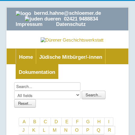
bernd.hahne@schloemer.de
02421 9488834
Impressum
Datenschutz
Home
Jüdische Mitbürger/-innen
Dokumentation
A
B
C
D
E
F
G
H
I
J
K
L
M
N
O
P
Q
R