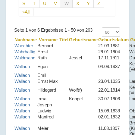
S
T
U
V
W
X
Y
Z
»All
Seite 1 von 6 Ergebnisse 1 - 50 von 263
Nachname
Vorname
Titel
Geburtsname
Geburtsdatum
Ge
Waechter
Bernard
21.03.1881
Ro
Wahrhaftig
Ernst
29.01.1904
Wi
Waldmann
Ruth
Jessel
17.11.1911
Du
Ke
Wallach
Egon
04.09.1937
[V
Wallach
Emil
Wallach
Ernst Max
23.04.1935
La
Ke
Wallach
Hildegard
Wolf(f)
22.01.1914
[V
Wallach
Irma
Koppel
30.07.1906
La
Wallach
Joseph
Wallach
Ludwig
15.09.1838
Ob
Wallach
Manfred
02.01.1932
La
Br
Wallach
Meier
11.08.1897
(Kr
Zi