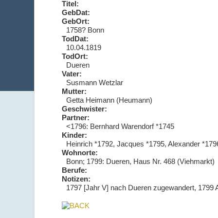
Titel:
GebDat:
GebOrt:
1758? Bonn
TodDat:
10.04.1819
TodOrt:
Dueren
Vater:
Susmann Wetzlar
Mutter:
Getta Heimann (Heumann)
Geschwister:
Partner:
<1796: Bernhard Warendorf *1745
Kinder:
Heinrich *1792, Jacques *1795, Alexander *17
Wohnorte:
Bonn; 1799: Dueren, Haus Nr. 468 (Viehmarkt)
Berufe:
Notizen:
1797 [Jahr V] nach Dueren zugewandert, 1799 A