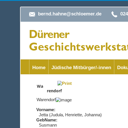
bernd.hahne@schloemer.de
02
Home
Jüdische Mitbürger/-innen
Doku
Wa
rendorf
Warendorf
Vorname:
Jetta (Judula, Henriette, Johanna)
GebName:
Susmann