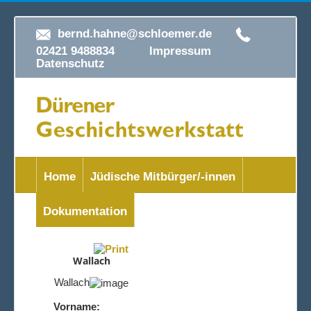
bernd.hahne@schloemer.de
02421 9488834
Impressum
Datenschutz
Home
Jüdische Mitbürger/-innen
Dokumentation
Wallach
Wallach
Vorname: