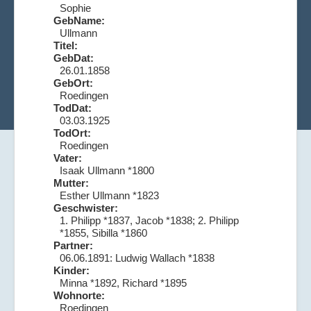
Sophie
GebName:
Ullmann
Titel:
GebDat:
26.01.1858
GebOrt:
Roedingen
TodDat:
03.03.1925
TodOrt:
Roedingen
Vater:
Isaak Ullmann *1800
Mutter:
Esther Ullmann *1823
Geschwister:
1. Philipp *1837, Jacob *1838; 2. Philipp
*1855, Sibilla *1860
Partner:
06.06.1891: Ludwig Wallach *1838
Kinder:
Minna *1892, Richard *1895
Wohnorte:
Roedingen