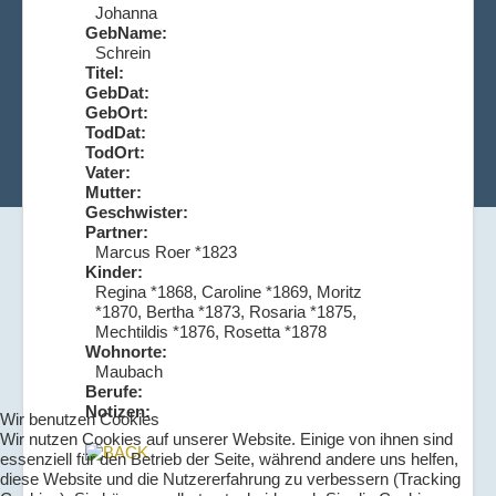
Johanna
GebName:
Schrein
Titel:
GebDat:
GebOrt:
TodDat:
TodOrt:
Vater:
Mutter:
Geschwister:
Partner:
Marcus Roer *1823
Kinder:
Regina *1868, Caroline *1869, Moritz
*1870, Bertha *1873, Rosaria *1875,
Mechtildis *1876, Rosetta *1878
Wohnorte:
Maubach
Berufe:
Notizen:
Wir benutzen Cookies
Wir nutzen Cookies auf unserer Website. Einige von ihnen sind
essenziell für den Betrieb der Seite, während andere uns helfen,
diese Website und die Nutzererfahrung zu verbessern (Tracking