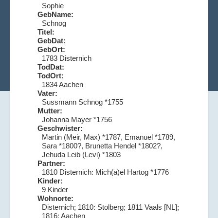
Sophie
GebName:
Schnog
Titel:
GebDat:
GebOrt:
1783 Disternich
TodDat:
TodOrt:
1834 Aachen
Vater:
Sussmann Schnog *1755
Mutter:
Johanna Mayer *1756
Geschwister:
Martin (Meir, Max) *1787, Emanuel *1789,
Sara *1800?, Brunetta Hendel *1802?,
Jehuda Leib (Levi) *1803
Partner:
1810 Disternich: Mich(a)el Hartog *1776
Kinder:
9 Kinder
Wohnorte:
Disternich; 1810: Stolberg; 1811 Vaals [NL];
1816: Aachen