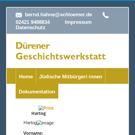
bernd.hahne@schloemer.de
02421 9488834
Impressum
Datenschutz
Home
Jüdische Mitbürger/-innen
Dokumentation
Hartog
Hartog
Vorname: