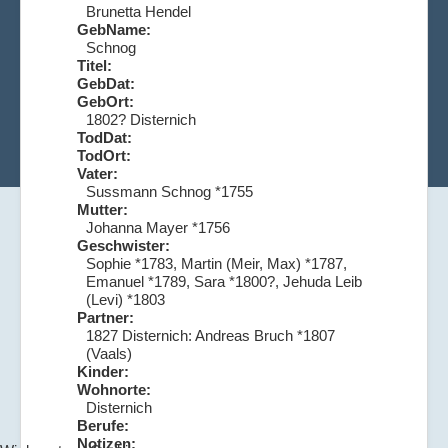
Brunetta Hendel
GebName:
Schnog
Titel:
GebDat:
GebOrt:
1802? Disternich
TodDat:
TodOrt:
Vater:
Sussmann Schnog *1755
Mutter:
Johanna Mayer *1756
Geschwister:
Sophie *1783, Martin (Meir, Max) *1787,
Emanuel *1789, Sara *1800?, Jehuda Leib
(Levi) *1803
Partner:
1827 Disternich: Andreas Bruch *1807
(Vaals)
Kinder:
Wohnorte:
Disternich
Berufe:
Notizen: