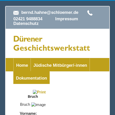
bernd.hahne@schloemer.de
02421 9488834
Impressum
Datenschutz
Home
Jüdische Mitbürger/-innen
Dokumentation
Bruch
Bruch
Vorname: