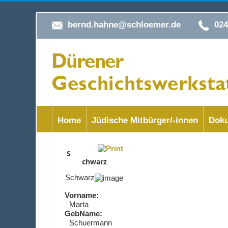
bernd.hahne@schloemer.de
02
Home
Jüdische Mitbürger/-innen
Doku
S
chwarz
Schwarz
Vorname:
Marta
GebName:
Schuermann