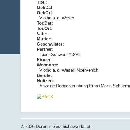
Titel:
GebDat:
GebOrt:
Vlotho a. d. Weser
TodDat:
TodOrt:
Vater:
Mutter:
Geschwister:
Partner:
Isidor Schwarz *1891
Kinder:
Wohnorte:
Vlotho a. d. Weser; Noervenich
Berufe:
Notizen:
Anzeige Doppelverlobung Erna+Marta Schuerma
© 2026 Dürener Geschichtswerkstatt