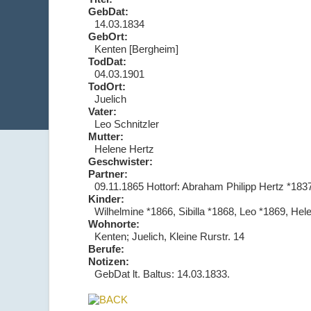
GebDat:
14.03.1834
GebOrt:
Kenten [Bergheim]
TodDat:
04.03.1901
TodOrt:
Juelich
Vater:
Leo Schnitzler
Mutter:
Helene Hertz
Geschwister:
Partner:
09.11.1865 Hottorf: Abraham Philipp Hertz *183
Kinder:
Wilhelmine *1866, Sibilla *1868, Leo *1869, Hel
Wohnorte:
Kenten; Juelich, Kleine Rurstr. 14
Berufe:
Notizen:
GebDat lt. Baltus: 14.03.1833.