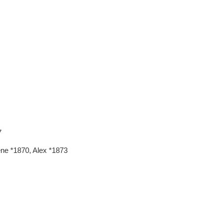
7
ene *1870, Alex *1873