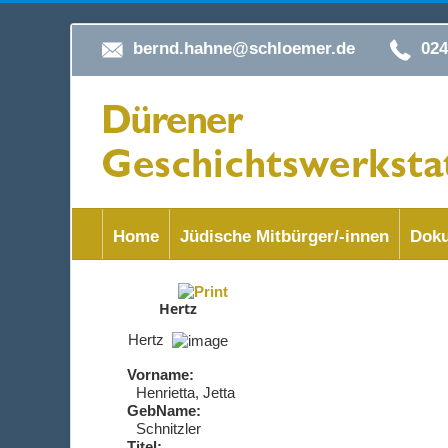
bernd.hahne@schloemer.de
02
Home
Jüdische Mitbürger/-innen
Doku
Hertz
Hertz
Vorname:
Henrietta, Jetta
GebName:
Schnitzler
Titel: