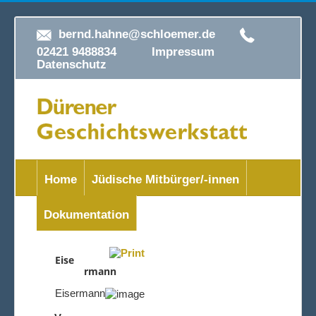
bernd.hahne@schloemer.de
02421 9488834
Impressum
Datenschutz
Home
Jüdische Mitbürger/-innen
Dokumentation
Eise
rmann
Eisermann