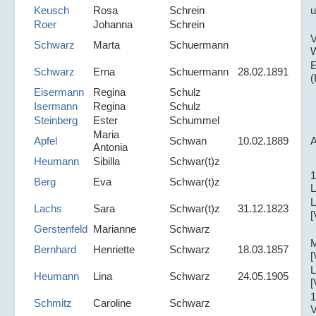
Keusch
Rosa
Schrein
Roer
Johanna
Schrein
V
Schwarz
Marta
Schuermann
E
Schwarz
Erna
Schuermann
28.02.1891
(
Eisermann
Regina
Schulz
Isermann
Regina
Schulz
Steinberg
Ester
Schummel
Maria
Apfel
Schwan
10.02.1889
Antonia
Heumann
Sibilla
Schwar(t)z
1
Berg
Eva
Schwar(t)z
L
L
Lachs
Sara
Schwar(t)z
31.12.1823
[
Gerstenfeld
Marianne
Schwarz
Bernhard
Henriette
Schwarz
18.03.1857
[
L
Heumann
Lina
Schwarz
24.05.1905
[
1
Schmitz
Caroline
Schwarz
V