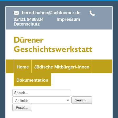
bernd.hahne@schloemer.de
02421 9488834
Impressum
Datenschutz
Home
Jüdische Mitbürger/-innen
Dokumentation