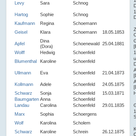
1
Levy
Sara
Schnog
D
1
Hartog
Sophie
Schnog
D
Kaufmann
Regina
Schoemann
Z
Geisel
Klara
Schoemann
18.05.1853
C
Dina
G
Apfel
Schoenewald
25.04.1881
(Dora)
[
Wolff
Hedwig
Schoenfeld
1
Blumenthal
Karoline
Schoenfeld
D
A
Ullmann
Eva
Schoenfeld
21.04.1873
[
A
Kollmann
Adele
Schoenfeld
24.05.1875
[
Schwarz
Sonja
Schoenfeld
15.03.1871
H
Baumgarten
Anna
Schoenfeld
Landau
Carolina
Schoenfeld
29.01.1835
G
1
Marx
Sophia
Schoergens
Wolf
Karolina
Scholem
K
Schwarz
Karoline
Schrein
26.12.1875