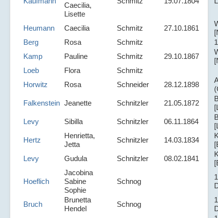
Kaufmann
Schmitz
19.07.1804
L
Caecilia,
Lisette
W
Heumann
Caecilia
Schmitz
27.10.1861
[
Berg
Rosa
Schmitz
1
W
Kamp
Pauline
Schmitz
29.10.1867
[
Loeb
Flora
Schmitz
A
Horwitz
Rosa
Schneider
28.12.1898
(
B
Falkenstein
Jeanette
Schnitzler
21.05.1872
[
B
Levy
Sibilla
Schnitzler
06.11.1864
[
Henrietta,
K
Hertz
Schnitzler
14.03.1834
Jetta
[
K
Levy
Gudula
Schnitzler
08.02.1841
[
Jacobina
1
Hoeflich
Sabine
Schnog
D
Sophie
Brunetta
1
Bruch
Schnog
Hendel
D