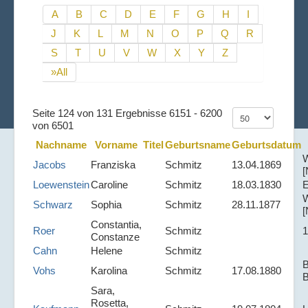
A
B
C
D
E
F
G
H
I
J
K
L
M
N
O
P
Q
R
S
T
U
V
W
X
Y
Z
»All
Seite 124 von 131 Ergebnisse 6151 - 6200
von 6501
Nachname
Vorname
Titel
Geburtsname
Geburtsdatum
W
Jacobs
Franziska
Schmitz
13.04.1869
[
Loewenstein
Caroline
Schmitz
18.03.1830
W
Schwarz
Sophia
Schmitz
28.11.1877
[
Constantia,
Roer
Schmitz
1
Constanze
Cahn
Helene
Schmitz
B
Vohs
Karolina
Schmitz
17.08.1880
Sara,
Rosetta,