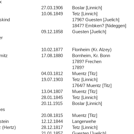
x
27.03.1906
Boslar [Linnich]
10.06.1849
Tetz [Linnich]
skind
1796? Guesten [Juelich]
1847? Embken? [Nideggen]
09.12.1858
Guesten [Juelich]
er
10.02.1877
Flonheim (Kr. Alzey)
mitz
17.08.1880
Bornheim, Kr. Bonn
1789? Frechen
1789?
04.03.1812
Muentz [Titz]
19.07.1903
Tetz [Linnich]
1764/7 Muentz [Titz]
13.04.1807
Muentz [Titz]
28.01.1845
Tetz [Linnich]
20.11.1915
Boslar [Linnich]
es
20.08.1815
Muentz [Titz]
stein
12.12.1844
Langerwehe
z (Hertz)
28.12.1817
Tetz [Linnich]
21.01.1857
Guesten [Juelich]