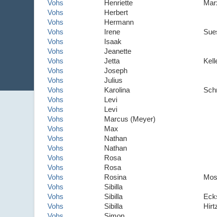
Vohs
Henriette
Mar
Vohs
Herbert
Vohs
Hermann
Vohs
Irene
Sue
Vohs
Isaak
Vohs
Jeanette
Vohs
Jetta
Kell
Vohs
Joseph
Vohs
Julius
Vohs
Karolina
Sch
Vohs
Levi
Vohs
Levi
Vohs
Marcus (Meyer)
Vohs
Max
Vohs
Nathan
Vohs
Nathan
Vohs
Rosa
Vohs
Rosa
Vohs
Rosina
Mos
Vohs
Sibilla
Vohs
Sibilla
Eck
Vohs
Sibilla
Hirt
Vohs
Simon