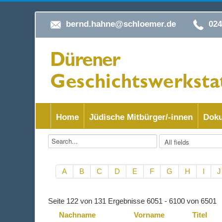
bernd.hahne@schloemer.de
02
Home
Jüdische Mitbürger/-innen
Doku
A
B
C
D
E
F
G
H
I
J
Seite 122 von 131 Ergebnisse 6051 - 6100 von 6501
Nachname
Vorname
Titel