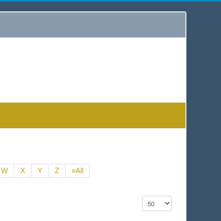
W
X
Y
Z
»All