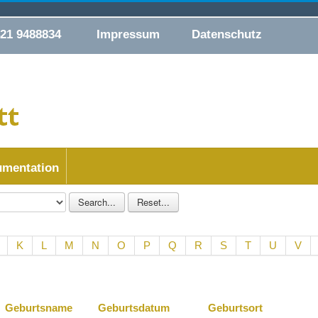
421 9488834
Impressum
Datenschutz
mentation
K
L
M
N
O
P
Q
R
S
T
U
V
Geburtsname
Geburtsdatum
Geburtsort