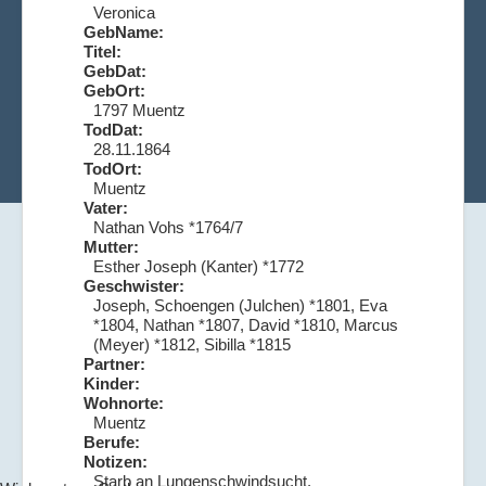
Veronica
GebName:
Titel:
GebDat:
GebOrt:
1797 Muentz
TodDat:
28.11.1864
TodOrt:
Muentz
Vater:
Nathan Vohs *1764/7
Mutter:
Esther Joseph (Kanter) *1772
Geschwister:
Joseph, Schoengen (Julchen) *1801, Eva
*1804, Nathan *1807, David *1810, Marcus
(Meyer) *1812, Sibilla *1815
Partner:
Kinder:
Wohnorte:
Muentz
Berufe:
Notizen:
Starb an Lungenschwindsucht.