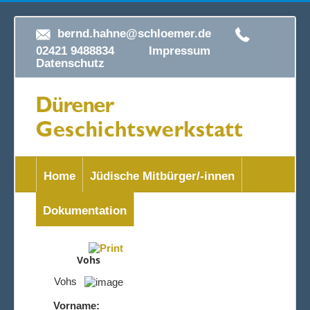
bernd.hahne@schloemer.de
02421 9488834
Impressum
Datenschutz
Home
Jüdische Mitbürger/-innen
Dokumentation
Vohs
Vohs
Vorname: