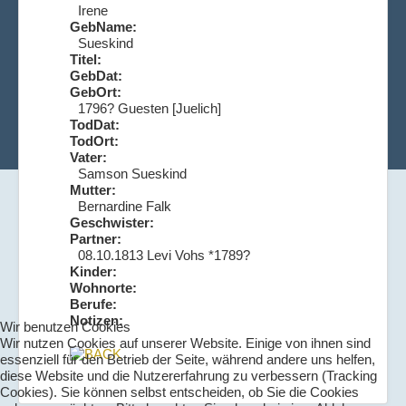
Irene
GebName:
Sueskind
Titel:
GebDat:
GebOrt:
1796? Guesten [Juelich]
TodDat:
TodOrt:
Vater:
Samson Sueskind
Mutter:
Bernardine Falk
Geschwister:
Partner:
08.10.1813 Levi Vohs *1789?
Kinder:
Wohnorte:
Berufe:
Notizen:
Wir benutzen Cookies
Wir nutzen Cookies auf unserer Website. Einige von ihnen sind
essenziell für den Betrieb der Seite, während andere uns helfen,
diese Website und die Nutzererfahrung zu verbessern (Tracking
Cookies). Sie können selbst entscheiden, ob Sie die Cookies