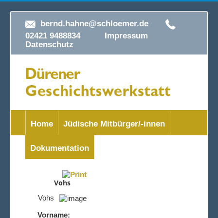
bernd.hahne@schloemer.de
02421 9488834
Impressum
Datenschutz
Home
Jüdische Mitbürger/-innen
Dokumentation
Vohs
Vohs
Vorname: