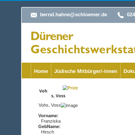
bernd.hahne@schloemer.de
02
Home
Jüdische Mitbürger/-innen
Doku
Voh
s, Voss
Vohs, Voss
Vorname:
Franziska
GebName:
Hirsch