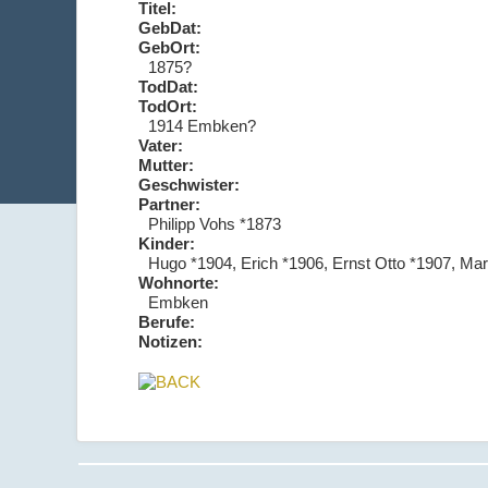
Titel:
GebDat:
GebOrt:
1875?
TodDat:
TodOrt:
1914 Embken?
Vater:
Mutter:
Geschwister:
Partner:
Philipp Vohs *1873
Kinder:
Hugo *1904, Erich *1906, Ernst Otto *1907, Mar
Wohnorte:
Embken
Berufe:
Notizen: