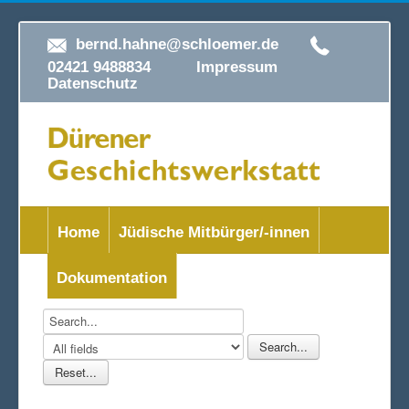
bernd.hahne@schloemer.de
02421 9488834
Impressum
Datenschutz
Home
Jüdische Mitbürger/-innen
Dokumentation