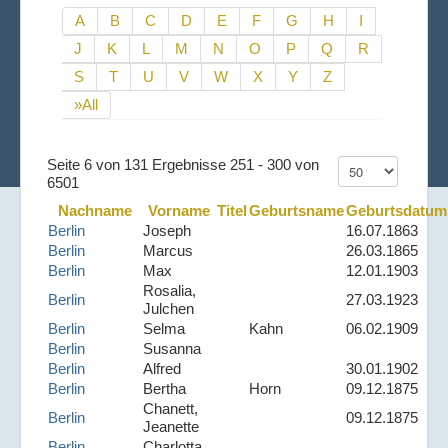
A
B
C
D
E
F
G
H
I
J
K
L
M
N
O
P
Q
R
S
T
U
V
W
X
Y
Z
»All
Seite 6 von 131 Ergebnisse 251 - 300 von
6501
Nachname
Vorname
Titel
Geburtsname
Geburtsdatum
Berlin
Joseph
16.07.1863
Berlin
Marcus
26.03.1865
Berlin
Max
12.01.1903
Rosalia,
Berlin
27.03.1923
Julchen
Berlin
Selma
Kahn
06.02.1909
Berlin
Susanna
Berlin
Alfred
30.01.1902
Berlin
Bertha
Horn
09.12.1875
Chanett,
Berlin
09.12.1875
Jeanette
Berlin
Charlotta