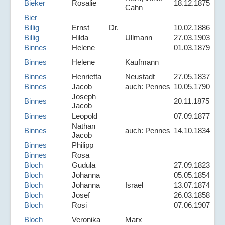
Bieker
Rosalie
18.12.1875
Cahn
Bier
Billig
Ernst
Dr.
10.02.1886
Billig
Hilda
Ullmann
27.03.1903
Binnes
Helene
01.03.1879
Binnes
Helene
Kaufmann
Binnes
Henrietta
Neustadt
27.05.1837
Binnes
Jacob
auch: Pennes
10.05.1790
Joseph
Binnes
20.11.1875
Jacob
Binnes
Leopold
07.09.1877
Nathan
Binnes
auch: Pennes
14.10.1834
Jacob
Binnes
Philipp
Binnes
Rosa
Bloch
Gudula
27.09.1823
Bloch
Johanna
05.05.1854
Bloch
Johanna
Israel
13.07.1874
Bloch
Josef
26.03.1858
Bloch
Rosi
07.06.1907
Bloch
Veronika
Marx