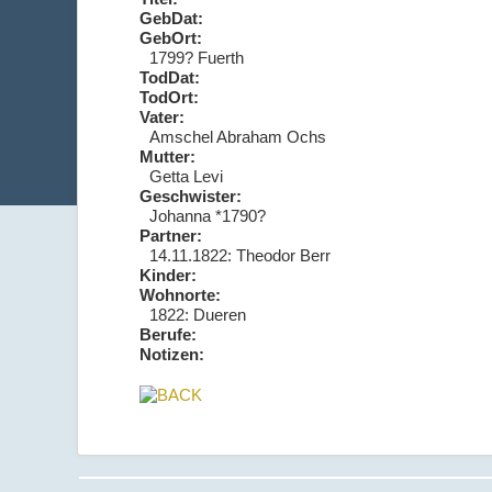
GebDat:
GebOrt:
1799? Fuerth
TodDat:
TodOrt:
Vater:
Amschel Abraham Ochs
Mutter:
Getta Levi
Geschwister:
Johanna *1790?
Partner:
14.11.1822: Theodor Berr
Kinder:
Wohnorte:
1822: Dueren
Berufe:
Notizen: