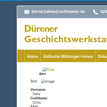
bernd.hahne@schloemer.de
02
Home
Jüdische Mitbürger/-innen
Doku
Berr
Berr
Vorname:
Sara
GebName:
Ochs
Titel: