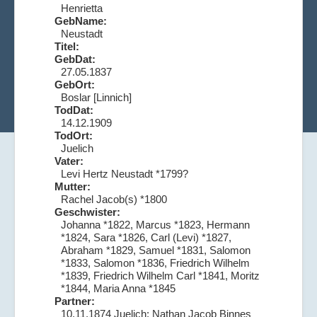
Henrietta
GebName:
Neustadt
Titel:
GebDat:
27.05.1837
GebOrt:
Boslar [Linnich]
TodDat:
14.12.1909
TodOrt:
Juelich
Vater:
Levi Hertz Neustadt *1799?
Mutter:
Rachel Jacob(s) *1800
Geschwister:
Johanna *1822, Marcus *1823, Hermann
*1824, Sara *1826, Carl (Levi) *1827,
Abraham *1829, Samuel *1831, Salomon
*1833, Salomon *1836, Friedrich Wilhelm
*1839, Friedrich Wilhelm Carl *1841, Moritz
*1844, Maria Anna *1845
Partner:
10.11.1874 Juelich: Nathan Jacob Binnes