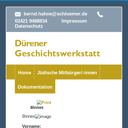
bernd.hahne@schloemer.de
02421 9488834
Impressum
Datenschutz
Home
Jüdische Mitbürger/-innen
Dokumentation
Binnes
Binnes
Vorname: