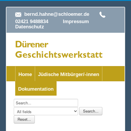
bernd.hahne@schloemer.de
02421 9488834
Impressum
Datenschutz
Home
Jüdische Mitbürger/-innen
Dokumentation