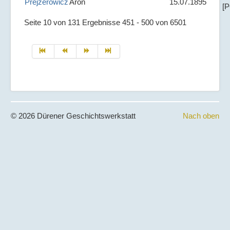
Prejzerowicz
Aron
15.07.1895
[
Seite 10 von 131 Ergebnisse 451 - 500 von 6501
© 2026 Dürener Geschichtswerkstatt
Nach oben