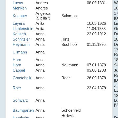
Lucas
Andres
08.09.1831
W
Menken
Andres
1
Angelica
17
Kuepper
Salomon
(Sibilla?)
[D
Leyens
Anita
10.05.1926
Li
Lichtenstein
Anita
11.04.1933
Ge
Keusch
Anna
22.09.1912
D
Schnitzler
Anna
Hirtz
18
Heymann
Anna
Buchholz
01.11.1895
D
1
Ullmann
Anna
R
Horn
Anna
18
Horn
Anna
Neumann
07.01.1879
Si
Cappel
Anna
03.06.1793
Ju
Ro
Gottschalk
Anna
Roer
26.09.1879
[D
Zu
Roer
Anna
23.04.1879
Eu
1
Schwarz
Anna
L
[V
Baumgarten
Anna
Schoenfeld
Hellwitz
Herzheim
Anna
D