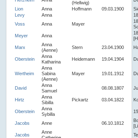
(Hellwig)
Lion
Anna
Hoffmann
09.03.1900
Si
Levy
Anna
1
1
Voss
Anna
Mayer
Sc
1
Meyer
Anna
[H
Anna
Marx
Stern
23.04.1900
Ha
(Aenne)
Anna
Oberstein
Heidemann
19.04.1904
D
Katharina
Anna
Wertheim
Sabina
Mayer
19.01.1912
D
(Aenne)
Anna
David
08.08.1807
Ju
Samuel
Anna
Hirtz
Pickartz
03.04.1822
Ko
Sibilla
Anna
Oberstein
1
Sybilla
Bo
Jacobs
Anne
06.10.1812
[L
Anne
Jacobs
Te
Catherine