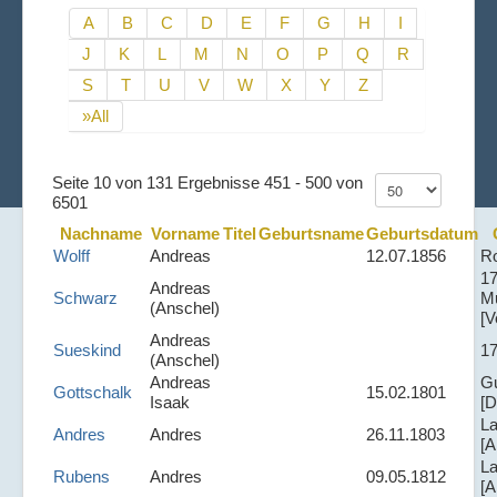
A
B
C
D
E
F
G
H
I
J
K
L
M
N
O
P
Q
R
S
T
U
V
W
X
Y
Z
»All
Seite 10 von 131 Ergebnisse 451 - 500 von
6501
Nachname
Vorname
Titel
Geburtsname
Geburtsdatum
Wolff
Andreas
12.07.1856
R
1
Andreas
Schwarz
M
(Anschel)
[V
Andreas
Sueskind
1
(Anschel)
Andreas
G
Gottschalk
15.02.1801
Isaak
[D
La
Andres
Andres
26.11.1803
[A
La
Rubens
Andres
09.05.1812
[A