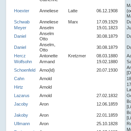
M
Hoexter
Anneliese
Latte
06.12.1908
(o
M
Schwab
Anneliese
Marx
17.09.1929
D
Meyer
Anselm
19.01.1823
Ju
Anselm
Daniel
30.08.1879
D
Otto
Anselm,
Daniel
30.08.1879
D
Otto
Hercz
Antonette
Kretzmer
08.03.1880
A
Wolfsohn
Armand
19.02.1880
S
Ar
Schoenfeld
Arno(ld)
20.07.1930
[D
Cahn
Arnold
1
1
Hirtz
Arnold
L
Lazarus
Arnold
27.02.1832
Go
Bo
Jacoby
Aron
12.06.1859
[L
Bo
Jakoby
Aron
22.01.1859
[L
Ullmann
Aron
25.10.1828
R
M