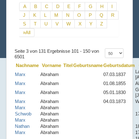
A
B
C
D
E
F
G
H
I
J
K
L
M
N
O
P
Q
R
S
T
U
V
W
X
Y
Z
»All
Seite 3 von 131 Ergebnisse 101 - 150 von
6501
Nachname
Vorname
Titel
Geburtsname
Geburtsdatum
L
Marx
Abraham
07.03.1837
[
Marx
Abraham
01.08.1855
A
G
Marx
Abraham
05.01.1830
[J
Marx
Abraham
04.03.1873
W
Marx
Abraham
Schwob
Abraham
1
Marx
Abraham
Nathan
Abraham
1
Marx
Abraham
1
1