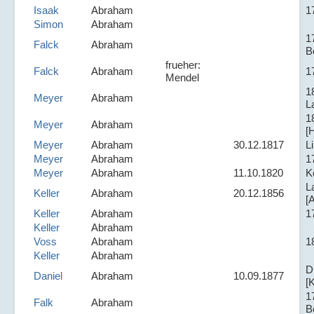
Isaak
Abraham
1
Simon
Abraham
1
Falck
Abraham
B
frueher:
Falck
Abraham
1
Mendel
1
Meyer
Abraham
L
1
Meyer
Abraham
[
Meyer
Abraham
30.12.1817
L
Meyer
Abraham
1
Meyer
Abraham
11.10.1820
K
L
Keller
Abraham
20.12.1856
[
Keller
Abraham
1
Keller
Abraham
Voss
Abraham
1
Keller
Abraham
D
Daniel
Abraham
10.09.1877
[
1
Falk
Abraham
B