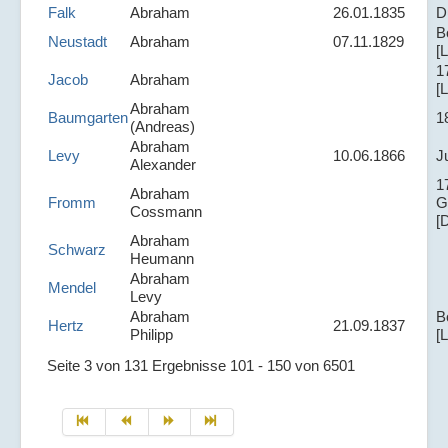
Falk
Abraham
26.01.1835
D
B
Neustadt
Abraham
07.11.1829
[L
1
Jacob
Abraham
[L
Abraham
Baumgarten
1
(Andreas)
Abraham
Levy
10.06.1866
J
Alexander
1
Abraham
Fromm
G
Cossmann
[
Abraham
Schwarz
Heumann
Abraham
Mendel
Levy
Abraham
B
Hertz
21.09.1837
Philipp
[L
Seite 3 von 131 Ergebnisse 101 - 150 von 6501