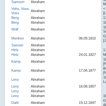
Samson
Abraham
M
Vohs, Voos,
<
Abraham
Voss
[L
Berg
Abraham
1
Berg
Abraham
1
1
Wolf
Abraham
S
G
Menken
Abraham
06.09.1810
[J
Sassen
Abraham
Hirtz
Abraham
1
Hirtz
Abraham
24.01.1827
M
1
Kamp
Abraham
[
B
Kamp
Abraham
17.04.1877
[
1
Levy
Abraham
L
Levy
Abraham
16.08.1807
Levy
Abraham
Levy
Abraham
1
G
Dahl
Abraham
19.12.1847
A