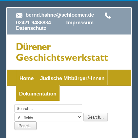
bernd.hahne@schloemer.de
02421 9488834
Impressum
Datenschutz
Home
Jüdische Mitbürger/-innen
Dokumentation