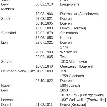
Levy
05.02.1910
Langerwehe
Menken
13.03.1906
Duerboslar [Aldenhoven]
Stock
07.08.1921
Dueren
06.10.1895
Dueren
10.03.1889
Drove [Kreuzau]
Sueskind
13.02.1879
Steinstrass
18.06.1853
Kahden
Lion
23.07.1921
Dueren
1774
20.08.1903
Weisweiler
20.02.1805
Tetz
Servos
1813 Aldenhoven
10.09.1849
Guerzenich [Dueren]
Heumann, verw. Hirtz
01.09.1800
Tetz
1758 Gladbach
23.10.1922
Dueren
Ruben
1804 Juelich
Levi
1853
1818? Gey? [Huertgenwald]
Levenbach
1837 Weisweiler [Eschweiler] 
Daniel
21.02.1911
Drove [Kreuzau]