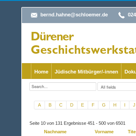
bernd.hahne@schloemer.de
02
Home
Jüdische Mitbürger/-innen
Doku
A
B
C
D
E
F
G
H
I
J
Seite 10 von 131 Ergebnisse 451 - 500 von 6501
Nachname
Vorname
Tite