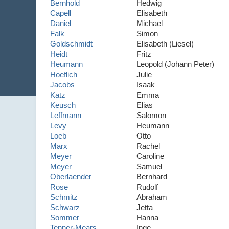
Bernhold
Hedwig
Capell
Elisabeth
Daniel
Michael
Falk
Simon
Goldschmidt
Elisabeth (Liesel)
Heidt
Fritz
Heumann
Leopold (Johann Peter)
Hoeflich
Julie
Jacobs
Isaak
Katz
Emma
Keusch
Elias
Leffmann
Salomon
Levy
Heumann
Loeb
Otto
Marx
Rachel
Meyer
Caroline
Meyer
Samuel
Oberlaender
Bernhard
Rose
Rudolf
Schmitz
Abraham
Schwarz
Jetta
Sommer
Hanna
Tenner-Mears
Inge