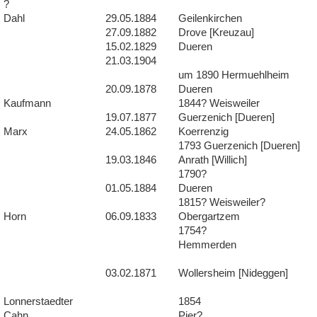
?
Dahl
29.05.1884
Geilenkirchen
27.09.1882
Drove [Kreuzau]
15.02.1829
Dueren
21.03.1904
um 1890 Hermuehlheim
20.09.1878
Dueren
Kaufmann
1844? Weisweiler
19.07.1877
Guerzenich [Dueren]
Marx
24.05.1862
Koerrenzig
1793 Guerzenich [Dueren]
19.03.1846
Anrath [Willich]
1790?
01.05.1884
Dueren
1815? Weisweiler?
Horn
06.09.1833
Obergartzem
1754?
Hemmerden
03.02.1871
Wollersheim [Nideggen]
Lonnerstaedter
1854
Cahn
Pier?