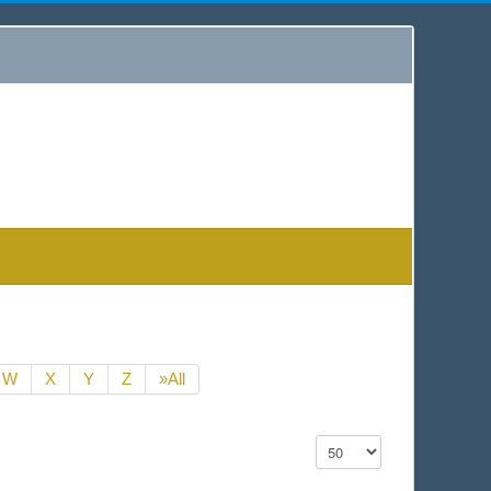
W
X
Y
Z
»All