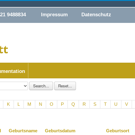
421 9488834
Impressum
Datenschutz
mentation
K
L
M
N
O
P
Q
R
S
T
U
V
l
Geburtsname
Geburtsdatum
Geburtsort