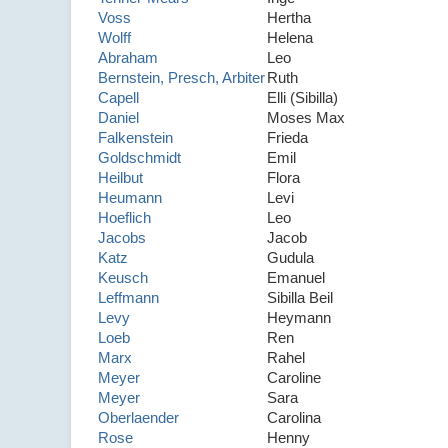
Voss
Hertha
Wolff
Helena
Abraham
Leo
Bernstein, Presch, Arbiter
Ruth
Capell
Elli (Sibilla)
Daniel
Moses Max
Falkenstein
Frieda
Goldschmidt
Emil
Heilbut
Flora
Heumann
Levi
Hoeflich
Leo
Jacobs
Jacob
Katz
Gudula
Keusch
Emanuel
Leffmann
Sibilla Beil
Levy
Heymann
Loeb
Ren
Marx
Rahel
Meyer
Caroline
Meyer
Sara
Oberlaender
Carolina
Rose
Henny