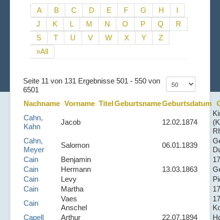
A
B
C
D
E
F
G
H
I
J
K
L
M
N
O
P
Q
R
S
T
U
V
W
X
Y
Z
»All
Seite 11 von 131 Ergebnisse 501 - 550 von
6501
Nachname
Vorname
Titel
Geburtsname
Geburtsdatum
Ki
Cahn,
Jacob
12.02.1874
(K
Kahn
Rh
Cahn,
Ge
Salomon
06.01.1839
Meyer
D
Cain
Benjamin
1
Cain
Hermann
13.03.1863
Ge
Cain
Levy
Pi
Cain
Martha
1
Vaes
1
Cain
Anschel
Ko
Capell
Arthur
22.07.1894
Ho