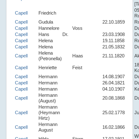
[T
09
Capell
Friedrich
R
Capell
Gudula
22.10.1859
R
Capell
Hannelore
Voss
D
Capell
Hans
Dr.
23.03.1908
D
Capell
Helena
19.11.1858
R
Capell
Helena
21.05.1832
D
Helena
Capell
Haas
21.11.1820
A
(Petronella)
1
Capell
Henriette
Feist
K
Capell
Hermann
14.08.1907
D
Capell
Hermann
26.04.1821
D
Capell
Hermann
04.10.1907
K
Hermann
Capell
20.08.1868
D
(August)
Hermann
Capell
(Heymann
25.02.1778
Ju
Hirtz)
Hermann
Capell
16.02.1866
D
August
We
Capell
Hilda
Stern
17.02.1911