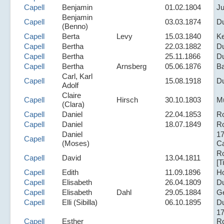
Capell
Benjamin
01.02.1804
Ju
Benjamin
Capell
03.03.1874
D
(Benno)
Capell
Berta
Levy
15.03.1840
K
Capell
Bertha
22.03.1882
D
Capell
Bertha
25.11.1866
D
Capell
Bertha
Arnsberg
05.06.1876
B
Carl, Karl
Capell
15.08.1918
D
Adolf
Claire
Capell
Hirsch
30.10.1803
Mu
(Clara)
Capell
Daniel
22.04.1853
R
Capell
Daniel
18.07.1849
R
Daniel
1
Capell
(Moses)
Ca
R
Capell
David
13.04.1811
[T
Capell
Edith
11.09.1896
Ho
Capell
Elisabeth
26.04.1809
D
Capell
Elisabeth
Dahl
29.05.1884
Ge
Capell
Elli (Sibilla)
06.10.1895
D
1
Capell
Esther
R