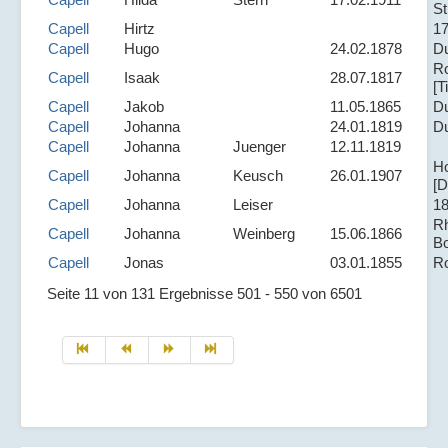
St
Capell
Hirtz
17
Capell
Hugo
24.02.1878
D
R
Capell
Isaak
28.07.1817
[T
Capell
Jakob
11.05.1865
D
Capell
Johanna
24.01.1819
D
Capell
Johanna
Juenger
12.11.1819
H
Capell
Johanna
Keusch
26.01.1907
[D
Capell
Johanna
Leiser
1
Rh
Capell
Johanna
Weinberg
15.06.1866
B
Capell
Jonas
03.01.1855
R
Seite 11 von 131 Ergebnisse 501 - 550 von 6501