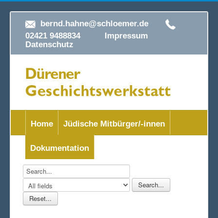
bernd.hahne@schloemer.de
02421 9488834
Impressum
Datenschutz
Home
Jüdische Mitbürger/-innen
Dokumentation