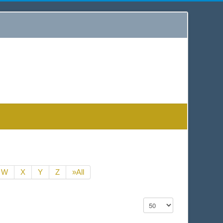
W
X
Y
Z
»All