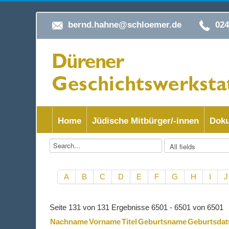
bernd.hahne@schloemer.de
02
Home
Jüdische Mitbürger/-innen
Doku
A
B
C
D
E
F
G
H
I
J
Seite 131 von 131 Ergebnisse 6501 - 6501 von 6501
Nachname
Vorname
Titel
Geburtsname
Geburtsda