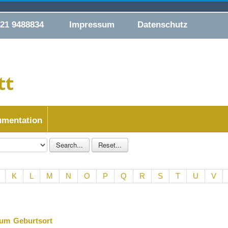
421 9488834
Impressum
Datenschutz
mentation
K
L
M
N
O
P
Q
R
S
T
U
V
tum
Geburtsort