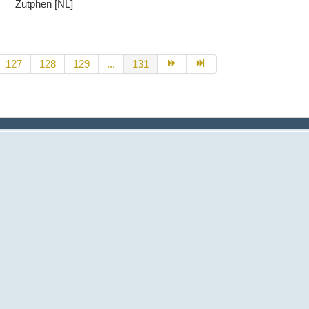
Zutphen [NL]
127
128
129
...
131