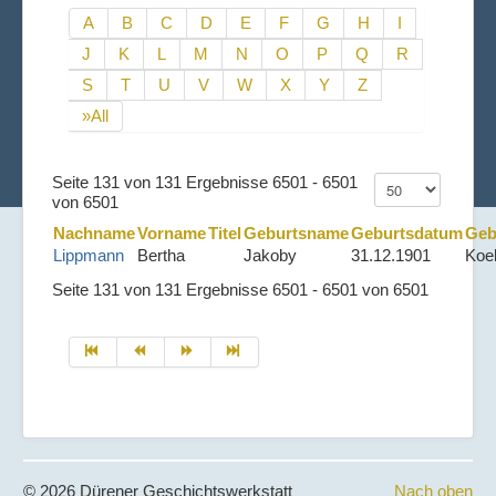
A
B
C
D
E
F
G
H
I
J
K
L
M
N
O
P
Q
R
S
T
U
V
W
X
Y
Z
»All
Seite 131 von 131 Ergebnisse 6501 - 6501
von 6501
Nachname
Vorname
Titel
Geburtsname
Geburtsdatum
Geb
Lippmann
Bertha
Jakoby
31.12.1901
Koe
Seite 131 von 131 Ergebnisse 6501 - 6501 von 6501
© 2026 Dürener Geschichtswerkstatt
Nach oben