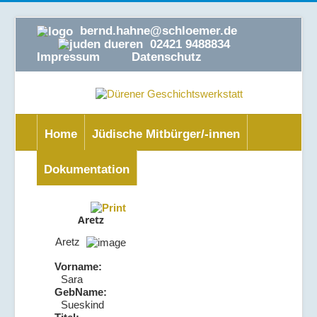
bernd.hahne@schloemer.de
02421 9488834
Impressum
Datenschutz
Home
Jüdische Mitbürger/-innen
Dokumentation
Aretz
Aretz
Vorname:
Sara
GebName:
Sueskind