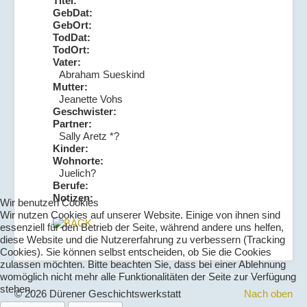
Titel:
GebDat:
GebOrt:
TodDat:
TodOrt:
Vater:
Abraham Sueskind
Mutter:
Jeanette Vohs
Geschwister:
Partner:
Sally Aretz *?
Kinder:
Wohnorte:
Juelich?
Berufe:
Notizen:
Wir benutzen Cookies
Wir nutzen Cookies auf unserer Website. Einige von ihnen sind
essenziell für den Betrieb der Seite, während andere uns helfen,
diese Website und die Nutzererfahrung zu verbessern (Tracking
Cookies). Sie können selbst entscheiden, ob Sie die Cookies
zulassen möchten. Bitte beachten Sie, dass bei einer Ablehnung
womöglich nicht mehr alle Funktionalitäten der Seite zur Verfügung
stehen.
© 2026 Dürener Geschichtswerkstatt
Nach oben