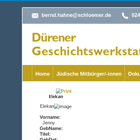
bernd.hahne@schloemer.de
02
Home
Jüdische Mitbürger/-innen
Doku
Elekan
Elekan
Vorname:
Jenny
GebName:
Titel:
GebDat: