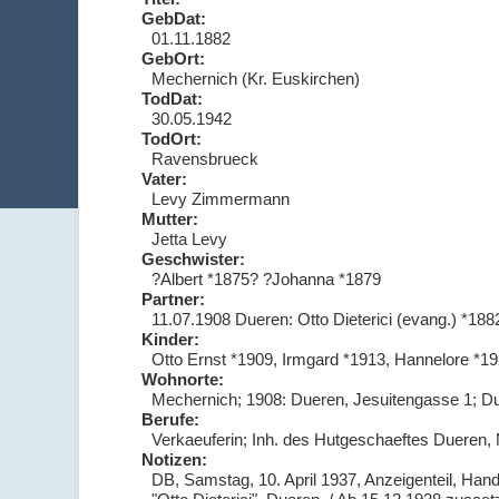
GebDat:
01.11.1882
GebOrt:
Mechernich (Kr. Euskirchen)
TodDat:
30.05.1942
TodOrt:
Ravensbrueck
Vater:
Levy Zimmermann
Mutter:
Jetta Levy
Geschwister:
?Albert *1875? ?Johanna *1879
Partner:
11.07.1908 Dueren: Otto Dieterici (evang.) *188
Kinder:
Otto Ernst *1909, Irmgard *1913, Hannelore *1
Wohnorte:
Mechernich; 1908: Dueren, Jesuitengasse 1; Due
Berufe:
Verkaeuferin; Inh. des Hutgeschaeftes Dueren, 
Notizen:
DB, Samstag, 10. April 1937, Anzeigenteil, Han