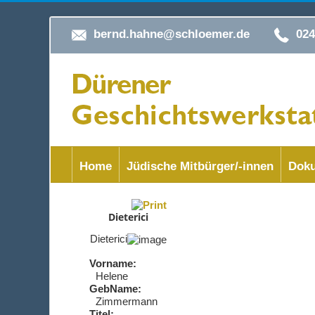
bernd.hahne@schloemer.de
02
Home
Jüdische Mitbürger/-innen
Doku
Dieterici
Dieterici
Vorname:
Helene
GebName:
Zimmermann
Titel: