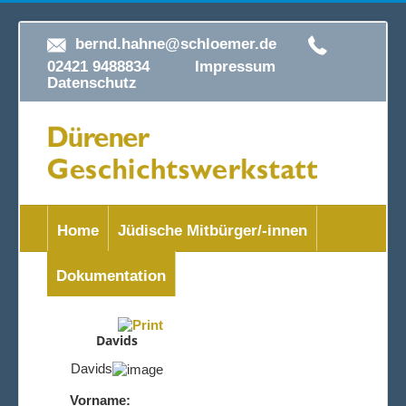
bernd.hahne@schloemer.de
02421 9488834
Impressum
Datenschutz
Home
Jüdische Mitbürger/-innen
Dokumentation
Davids
Davids
Vorname: