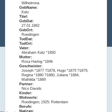
Wilhelmina
GebName:
Katz
Titel:
GebDat:
27.01.1882
GebOrt:
Roedingen
TodDat:
TodOrt:
Vater:
Abraham Katz *1850
Mutter:
Rosa Hartog *1846
Geschwister:
Joseph *1877 ?1878, Hugo *1879 ?1879,
Regina *1880 ?1880, Juliana *1884,
Mathilda *1889
Partner:
Nico Davids
Kinder:
Wohnorte:
Roedingen; 1925: Rotterdam
Berufe:
Notizen: