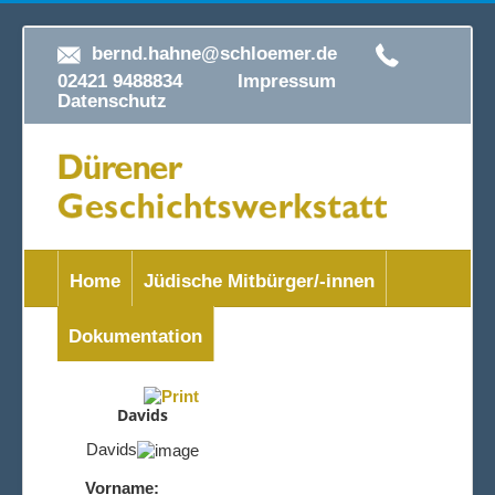
bernd.hahne@schloemer.de
02421 9488834
Impressum
Datenschutz
Home
Jüdische Mitbürger/-innen
Dokumentation
Davids
Davids
Vorname: