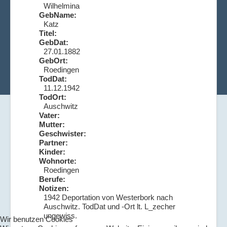
Wilhelmina
GebName:
Katz
Titel:
GebDat:
27.01.1882
GebOrt:
Roedingen
TodDat:
11.12.1942
TodOrt:
Auschwitz
Vater:
Mutter:
Geschwister:
Partner:
Kinder:
Wohnorte:
Roedingen
Berufe:
Notizen:
1942 Deportation von Westerbork nach
Auschwitz. TodDat und -Ort lt. L_zecher
ungewiss.
Wir benutzen Cookies