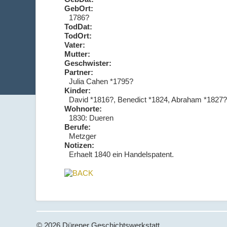
GebOrt:
1786?
TodDat:
TodOrt:
Vater:
Mutter:
Geschwister:
Partner:
Julia Cahen *1795?
Kinder:
David *1816?, Benedict *1824, Abraham *1827
Wohnorte:
1830: Dueren
Berufe:
Metzger
Notizen:
Erhaelt 1840 ein Handelspatent.
© 2026 Dürener Geschichtswerkstatt