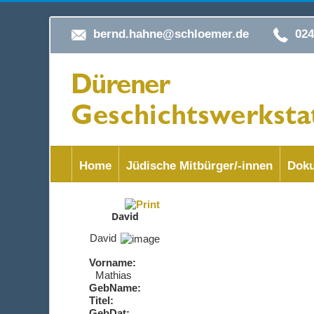
bernd.hahne@schloemer.de
02
Home
Jüdische Mitbürger/-innen
Doku
David
David
Vorname:
Mathias
GebName:
Titel:
GebDat: