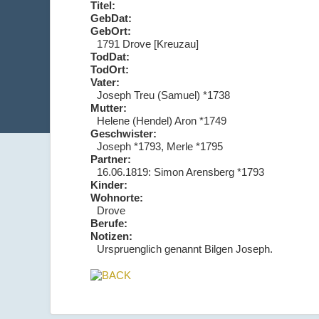
Titel:
GebDat:
GebOrt:
1791 Drove [Kreuzau]
TodDat:
TodOrt:
Vater:
Joseph Treu (Samuel) *1738
Mutter:
Helene (Hendel) Aron *1749
Geschwister:
Joseph *1793, Merle *1795
Partner:
16.06.1819: Simon Arensberg *1793
Kinder:
Wohnorte:
Drove
Berufe:
Notizen:
Urspruenglich genannt Bilgen Joseph.