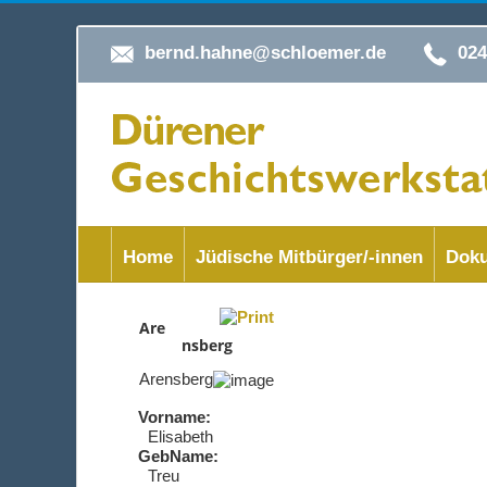
bernd.hahne@schloemer.de
02
Home
Jüdische Mitbürger/-innen
Doku
Are
nsberg
Arensberg
Vorname:
Elisabeth
GebName:
Treu