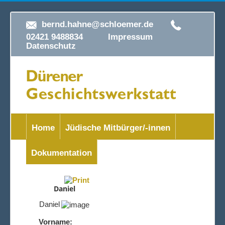
bernd.hahne@schloemer.de
02421 9488834
Impressum
Datenschutz
Home
Jüdische Mitbürger/-innen
Dokumentation
Daniel
Daniel
Vorname: