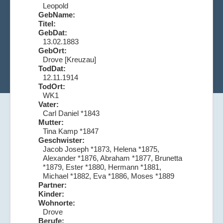
Leopold
GebName:
Titel:
GebDat:
13.02.1883
GebOrt:
Drove [Kreuzau]
TodDat:
12.11.1914
TodOrt:
WK1
Vater:
Carl Daniel *1843
Mutter:
Tina Kamp *1847
Geschwister:
Jacob Joseph *1873, Helena *1875,
Alexander *1876, Abraham *1877, Brunetta
*1879, Ester *1880, Hermann *1881,
Michael *1882, Eva *1886, Moses *1889
Partner:
Kinder:
Wohnorte:
Drove
Berufe: