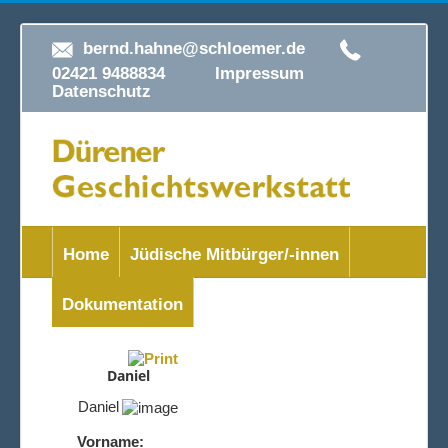
bernd.hahne@schloemer.de
02421 9488834
Impressum
Datenschutz
Home
Jüdische Mitbürger/-innen
Dokumentation
Daniel
Daniel
Vorname: