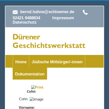
bernd.hahne@schloemer.de
02421 9488834
Impressum
Datenschutz
Home
Jüdische Mitbürger/-innen
Dokumentation
Cohn
Cohn
Vorname: