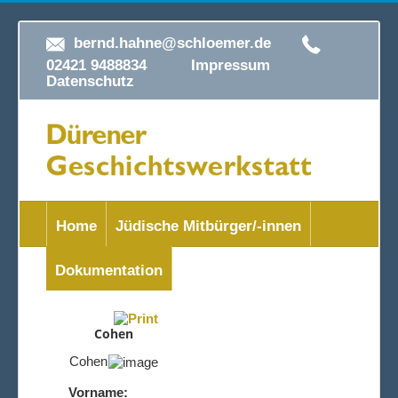
bernd.hahne@schloemer.de
02421 9488834
Impressum
Datenschutz
Home
Jüdische Mitbürger/-innen
Dokumentation
Cohen
Cohen
Vorname: