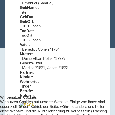
Emanuel (Samuel)
GebName:
Titel:
GebDat:
GebOrt:
1820 Inden
TodDat:
TodOrt:
1822 Inden
Vater:
Benedict Cohen *1784
Mutter:
Duifie Elkan Polak *1797?
Geschwister:
Merlina *1821, Jonas *1823
Partner:
Kinder:
Wohnorte:
Inden
Berufe:
Notizen:
Wir benutzen Cookies
Wir nutzen Cookies auf unserer Website. Einige von ihnen sind
essenziell für den Betrieb der Seite, während andere uns helfen,
diese Website und die Nutzererfahrung zu verbessern (Tracking