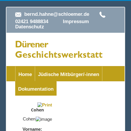
bernd.hahne@schloemer.de
02421 9488834
Impressum
Datenschutz
Home
Jüdische Mitbürger/-innen
Dokumentation
Cohen
Cohen
Vorname: