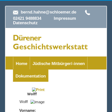
bernd.hahne@schloemer.de
02421 9488834
Impressum
Datenschutz
Home
Jüdische Mitbürger/-innen
Dokumentation
Wolff
Wolff
Vorname: