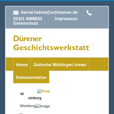
bernd.hahne@schloemer.de
02421 9488834
Impressum
Datenschutz
Home
Jüdische Mitbürger/-innen
Dokumentation
W
einberg
Weinberg