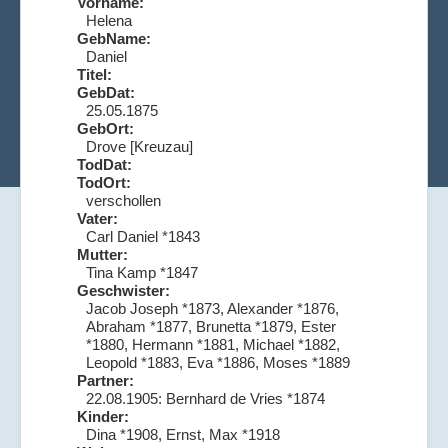
Vorname:
Helena
GebName:
Daniel
Titel:
GebDat:
25.05.1875
GebOrt:
Drove [Kreuzau]
TodDat:
TodOrt:
verschollen
Vater:
Carl Daniel *1843
Mutter:
Tina Kamp *1847
Geschwister:
Jacob Joseph *1873, Alexander *1876,
Abraham *1877, Brunetta *1879, Ester
*1880, Hermann *1881, Michael *1882,
Leopold *1883, Eva *1886, Moses *1889
Partner:
22.08.1905: Bernhard de Vries *1874
Kinder:
Dina *1908, Ernst, Max *1918