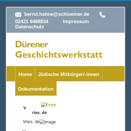
bernd.hahne@schloemer.de
02421 9488834
Impressum
Datenschutz
Home
Jüdische Mitbürger/-innen
Dokumentation
V
ries, de
Vries, de