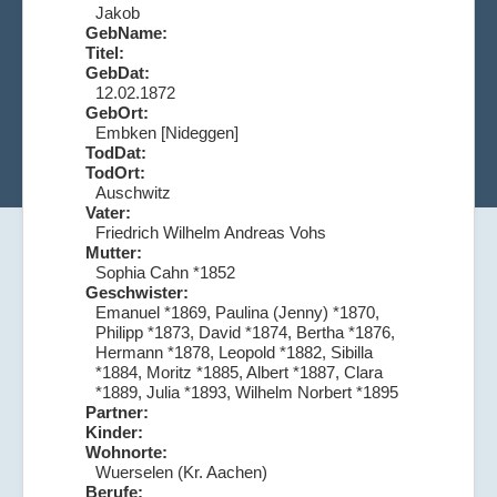
Jakob
GebName:
Titel:
GebDat:
12.02.1872
GebOrt:
Embken [Nideggen]
TodDat:
TodOrt:
Auschwitz
Vater:
Friedrich Wilhelm Andreas Vohs
Mutter:
Sophia Cahn *1852
Geschwister:
Emanuel *1869, Paulina (Jenny) *1870,
Philipp *1873, David *1874, Bertha *1876,
Hermann *1878, Leopold *1882, Sibilla
*1884, Moritz *1885, Albert *1887, Clara
*1889, Julia *1893, Wilhelm Norbert *1895
Partner:
Kinder:
Wohnorte:
Wuerselen (Kr. Aachen)
Berufe: