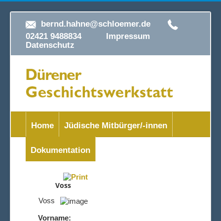
bernd.hahne@schloemer.de
02421 9488834
Impressum
Datenschutz
Home
Jüdische Mitbürger/-innen
Dokumentation
Voss
Voss
Vorname: