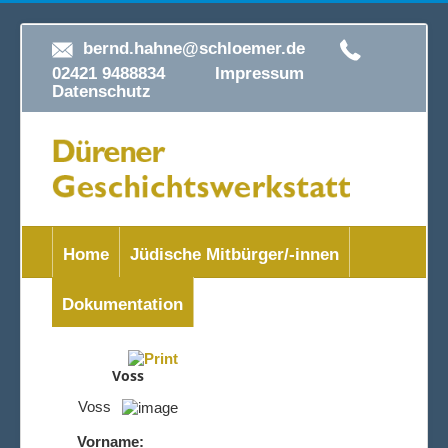
bernd.hahne@schloemer.de
02421 9488834
Impressum
Datenschutz
Home
Jüdische Mitbürger/-innen
Dokumentation
Voss
Voss
Vorname: