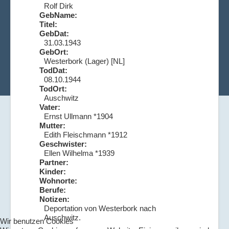
Rolf Dirk
GebName:
Titel:
GebDat:
31.03.1943
GebOrt:
Westerbork (Lager) [NL]
TodDat:
08.10.1944
TodOrt:
Auschwitz
Vater:
Ernst Ullmann *1904
Mutter:
Edith Fleischmann *1912
Geschwister:
Ellen Wilhelma *1939
Partner:
Kinder:
Wohnorte:
Berufe:
Notizen:
Deportation von Westerbork nach
Auschwitz.
Wir benutzen Cookies