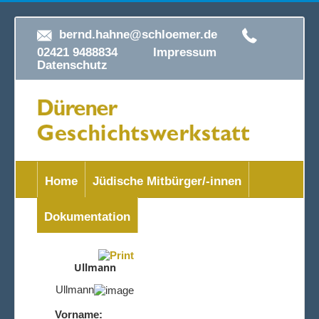
bernd.hahne@schloemer.de
02421 9488834
Impressum
Datenschutz
Home
Jüdische Mitbürger/-innen
Dokumentation
Ullmann
Ullmann
Vorname: