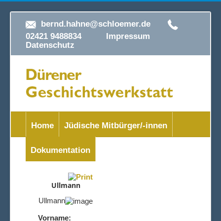
bernd.hahne@schloemer.de
02421 9488834
Impressum
Datenschutz
Home
Jüdische Mitbürger/-innen
Dokumentation
Ullmann
Ullmann
Vorname: