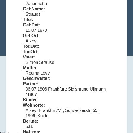
Johannetta
GebName:
Strauss
Titel:
GebDat:
15.07.1879
GebOrt:
Alzey
TodDat:
TodOrt:
Vater:
Simon Strauss
Mutter:
Regina Levy
Geschwister:
Partner:
06.07.1906 Frankfurt: Sigismund Ullmann
*1867
Kinder:
Wohnorte:
Alzey; Frankfurt/M., Schweizerstr. 59;
1906: Koeln
Berufe:
o.B.
Notizen: