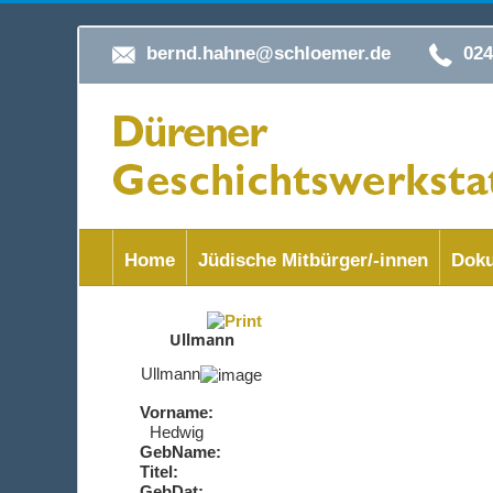
bernd.hahne@schloemer.de
02
Home
Jüdische Mitbürger/-innen
Doku
Ullmann
Ullmann
Vorname:
Hedwig
GebName:
Titel:
GebDat: