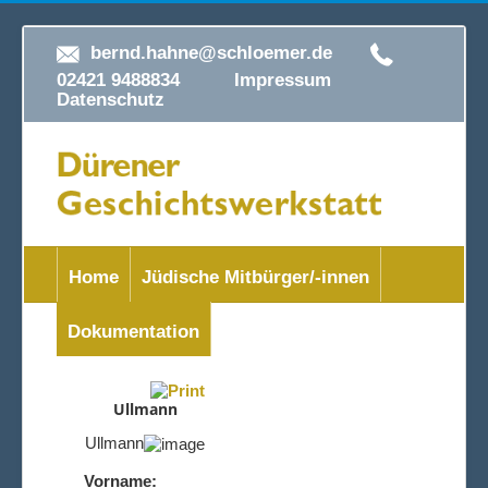
bernd.hahne@schloemer.de
02421 9488834
Impressum
Datenschutz
Home
Jüdische Mitbürger/-innen
Dokumentation
Ullmann
Ullmann
Vorname: