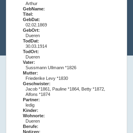
Arthur
GebName:
Titel:
GebDat:
02.02.1869
GebOrt:
Dueren
TodDat:
30.03.1914
TodOrt:
Dueren
Vater:
Sussmann Ullmann *1826
Mutter:
Friederike Levy *1830
Geschwister:
Jacob *1861, Pauline *1864, Betty *1872,
Alfons *1874
Partner:
ledig
Kinder:
Wohnorte:
Dueren
Berufe:
Notizen: