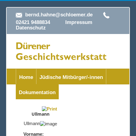
bernd.hahne@schloemer.de
02421 9488834
Impressum
Datenschutz
Home
Jüdische Mitbürger/-innen
Dokumentation
Ullmann
Ullmann
Vorname: