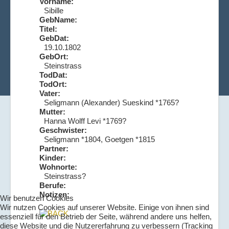
Vorname:
Sibille
GebName:
Titel:
GebDat:
19.10.1802
GebOrt:
Steinstrass
TodDat:
TodOrt:
Vater:
Seligmann (Alexander) Sueskind *1765?
Mutter:
Hanna Wolff Levi *1769?
Geschwister:
Seligmann *1804, Goetgen *1815
Partner:
Kinder:
Wohnorte:
Steinstrass?
Berufe:
Notizen:
Wir benutzen Cookies
Wir nutzen Cookies auf unserer Website. Einige von ihnen sind
essenziell für den Betrieb der Seite, während andere uns helfen,
diese Website und die Nutzererfahrung zu verbessern (Tracking