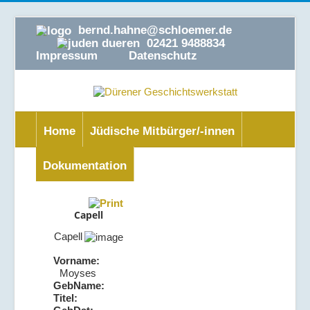
bernd.hahne@schloemer.de
02421 9488834
Impressum
Datenschutz
Home
Jüdische Mitbürger/-innen
Dokumentation
Capell
Capell
Vorname:
Moyses
GebName:
Titel: