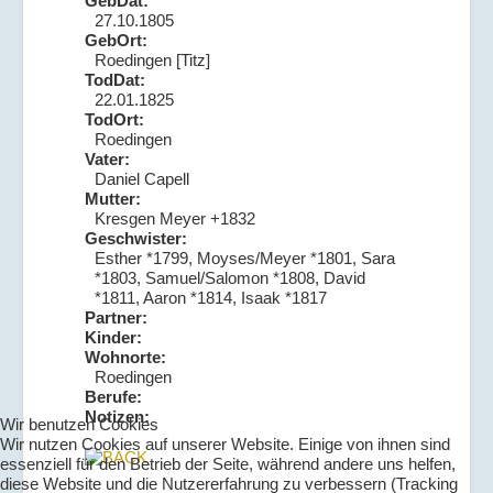
GebDat:
27.10.1805
GebOrt:
Roedingen [Titz]
TodDat:
22.01.1825
TodOrt:
Roedingen
Vater:
Daniel Capell
Mutter:
Kresgen Meyer +1832
Geschwister:
Esther *1799, Moyses/Meyer *1801, Sara
*1803, Samuel/Salomon *1808, David
*1811, Aaron *1814, Isaak *1817
Partner:
Kinder:
Wohnorte:
Roedingen
Berufe:
Notizen:
Wir benutzen Cookies
Wir nutzen Cookies auf unserer Website. Einige von ihnen sind
essenziell für den Betrieb der Seite, während andere uns helfen,
diese Website und die Nutzererfahrung zu verbessern (Tracking